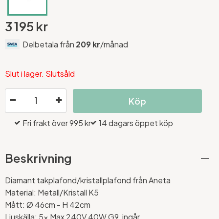
3 195 kr
Delbetala från
209 kr
/månad
Slut i lager. Slutsåld
Köp
Fri frakt över 995 kr
14 dagars öppet köp
Beskrivning
Diamant takplafond/kristallplafond från Aneta
Material: Metall/Kristall K5
Mått: Ø 46cm - H 42cm
Ljuskälla: 5x Max 240V 40W G9, ingår