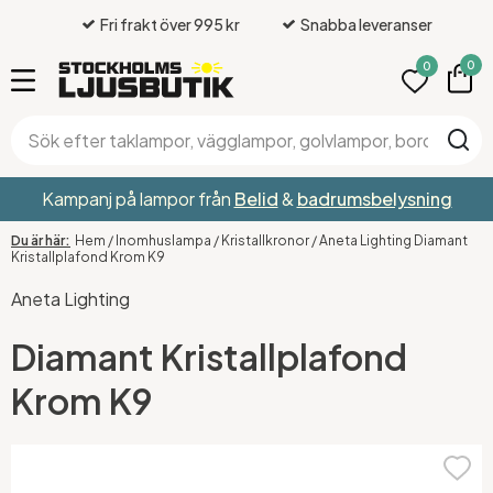
Fri frakt över 995 kr
Snabba leveranser
0
0
Kampanj på lampor från
Belid
&
badrumsbelysning
Hem
/
Inomhuslampa
/
Kristallkronor
/
Aneta Lighting Diamant
Kristallplafond Krom K9
Aneta Lighting
Diamant Kristallplafond
Krom K9