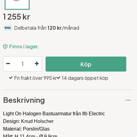
1 255 kr
Delbetala från
120 kr
/månad
Finns i lager.
Köp
Fri frakt över 995 kr
14 dagars öppet köp
Beskrivning
Light On Halogen Bastuarmatur från Ifö Electric
Design:
Knud Holscher
Material: Porslin/Glas
Mått:
H 11,4cm -
Ø 9,9cm