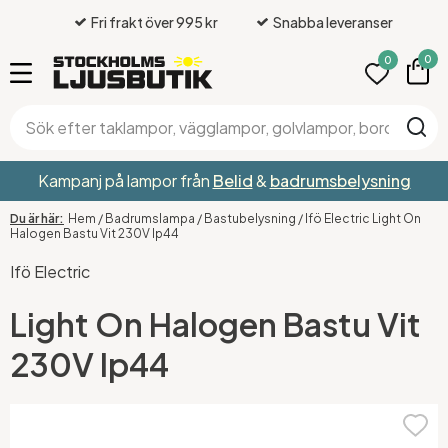
Fri frakt över 995 kr
Snabba leveranser
0
0
Kampanj på lampor från
Belid
&
badrumsbelysning
Hem
/
Badrumslampa
/
Bastubelysning
/
Ifö Electric Light On
Halogen Bastu Vit 230V Ip44
Ifö Electric
Light On Halogen Bastu Vit
230V Ip44