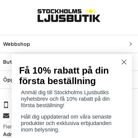
Webbshop
Butik
Få 10% rabatt på din
första beställning
Öppettider
Anmäl dig till Stockholms Ljusbutiks
nyhetsbrev och få 10% rabatt på din
08 - 654 29 00
första beställning!
info@ljusbutik.se
Håll dig uppdaterad om våra senaste
produkter och exklusiva erbjudanden
Fler kontaktuppgifter »
inom belysning.
Adress:
Kungsholmsgatan 6, 112 27 Stockholm