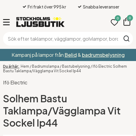
Fri frakt över 995 kr
Snabba leveranser
0
0
Kampanj på lampor från
Belid
&
badrumsbelysning
Hem
/
Badrumslampa
/
Bastubelysning
/
Ifö Electric Solhem
Bastu Taklampa/Vägglampa Vit Sockel Ip44
Ifö Electric
Solhem Bastu
Taklampa/Vägglampa Vit
Sockel Ip44