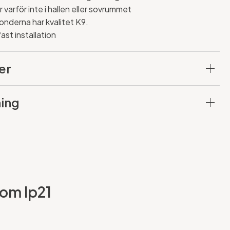
r varför inte i hallen eller sovrummet
fonderna har kvalitet K9.
ast installation
er
ing
rom Ip21