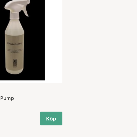
y Pump
Köp