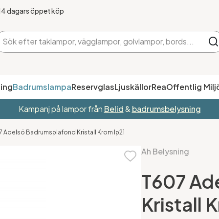
14 dagars öppet köp
ing
Badrumslampa
Reservglas
Ljuskällor
Rea
Offentlig Milj
Kampanj på lampor från
Belid
&
badrumsbelysning
7 Adelsö Badrumsplafond Kristall Krom Ip21
Ah Belysning
T607 Ad
Kristall 