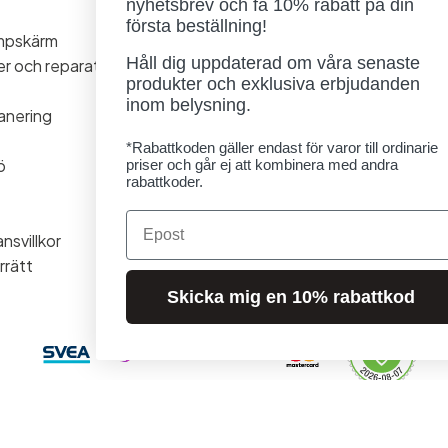
nyhetsbrev och få 10% rabatt på din
Måndag - Torsdag: 11-18
första beställning!
ampskärm
Fredag - Lördag: 11-16
Håll dig uppdaterad om våra senaste
ner och reparationer
Söndag: Stängt
produkter och exklusiva erbjudanden
Lördag 1/8 stängt
inom belysning.
anering
*Rabattkoden gäller endast för varor till ordinarie
ö
priser och går ej att kombinera med andra
rabattkoder.
Email
nsvillkor
rrätt
Skicka mig en 10% rabattkod