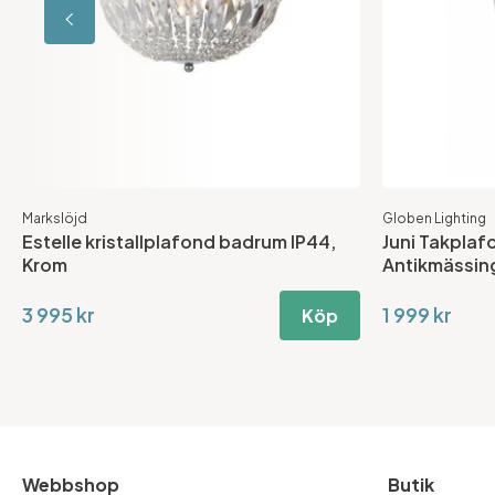
Markslöjd
Globen Lighting
Estelle kristallplafond badrum IP44,
Juni Takplaf
Krom
Antikmässing
3 995 kr
1 999 kr
Köp
Webbshop
Butik