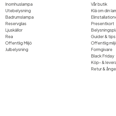
Inomhuslampa
Vår butik
Utebelysning
Klä om din l
Badrumslampa
Elinstallatio
Reservglas
Presentkort
Ljuskällor
Belysningspl
Rea
Guider & tips
Offentlig Miljö
Offentlig milj
Julbelysning
Formgivare
Black Friday
Köp- & levera
Retur & ånge
© 2026 Stockholms Ljusbutik. Alla rättigheter förbehållna.