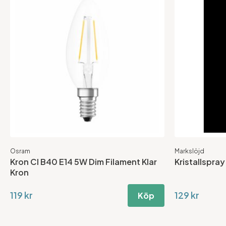
Osram
Markslöjd
Kron Cl B40 E14 5W Dim Filament Klar
Kristallspra
Kron
119 kr
129 kr
Köp