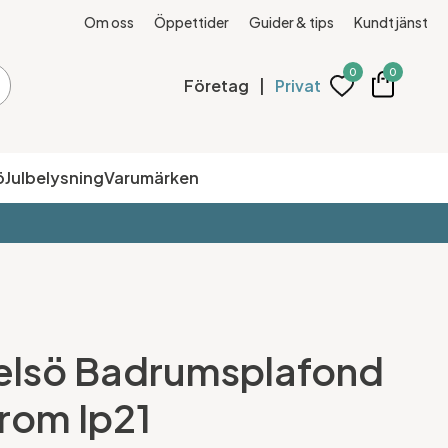
Om oss
Öppettider
Guider & tips
Kundtjänst
0
0
Företag
|
Privat
ö
Julbelysning
Varumärken
elsö Badrumsplafond
Krom Ip21