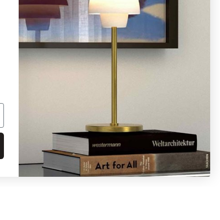
info@ljusbutik.se
Fler kontaktuppgifter »
Adress:
Kungsholmsgatan 6, 112 27
Stockholm