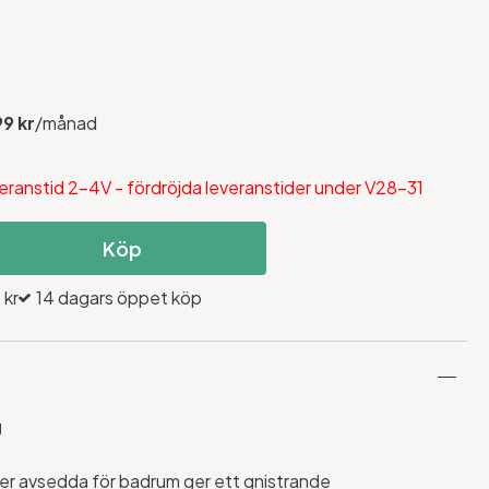
99 kr
/månad
eranstid 2-4V - fördröjda leveranstider under V28-31
Köp
 kr
14 dagars öppet köp
g
der avsedda för badrum ger ett gnistrande