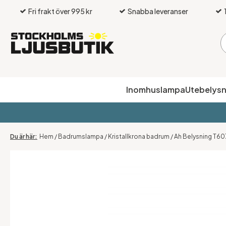
Fri frakt över 995 kr
Snabba leveranser
Inomhuslampa
Utebelysn
Hem
/
Badrumslampa
/
Kristallkrona badrum
/
Ah Belysning T60