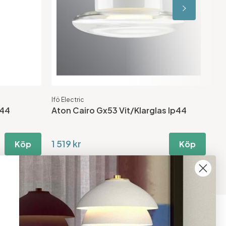
Ifö Electric
Ah 
p44
Aton Cairo Gx53 Vit/Klarglas Ip44
T9
Kr
1 519 kr
1 
Köp
Köp
08 - 654 29 00