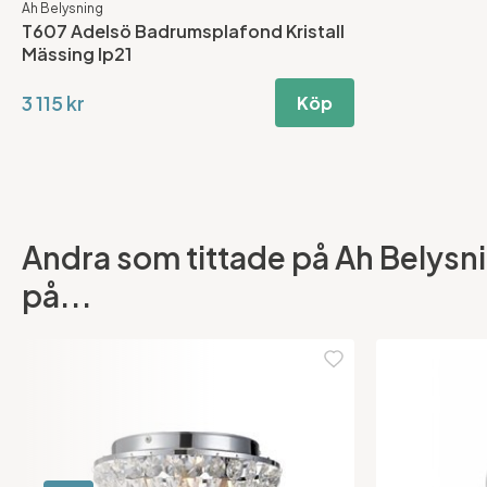
Ah Belysning
T607 Adelsö Badrumsplafond Kristall
Mässing Ip21
3 115 kr
Köp
Andra som tittade på Ah Belysni
på...