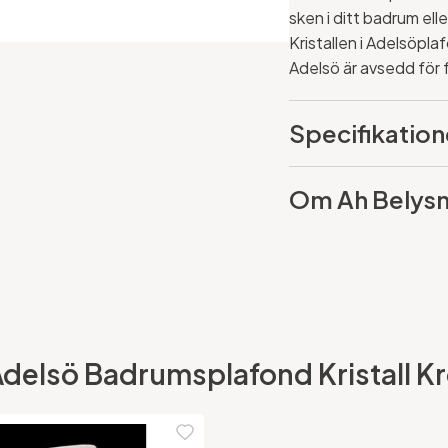
sken i ditt badrum elle
Kristallen i Adelsöpla
Adelsö är avsedd för f
Specifikation
Om Ah Belysn
 Adelsö Badrumsplafond Kristall K