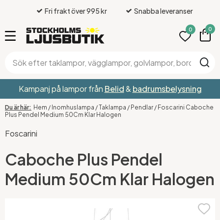
Fri frakt över 995 kr
Snabba leveranser
0
0
Kampanj på lampor från
Belid
&
badrumsbelysning
Hem
/
Inomhuslampa
/
Taklampa
/
Pendlar
/
Foscarini Caboche
Plus Pendel Medium 50Cm Klar Halogen
Foscarini
Caboche Plus Pendel
Medium 50Cm Klar Halogen