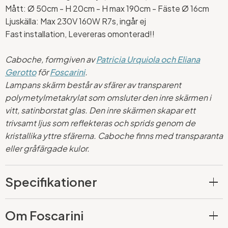
Mått: Ø 50cm - H 20cm - H max 190cm - Fäste Ø 16cm
Ljuskälla: Max 230V 160W R7s, ingår ej
Fast installation, Levereras omonterad!!
Caboche, formgiven av
Patricia Urquiola och Eliana
Gerotto
för
Foscarini
.
Lampans skärm består av sfärer av transparent
polymetylmetakrylat som omsluter den inre skärmen i
vitt, satinborstat glas. Den inre skärmen skapar ett
trivsamt ljus som reflekteras och sprids genom de
kristallika yttre sfärerna. Caboche finns med transparanta
eller gråfärgade kulor.
Specifikationer
Om Foscarini