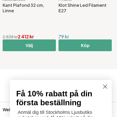
Kant Plafond 32 cm,
Klot Shine Led Filament
C
Linne
E27
M
D
2 412 kr
79 kr
2
2 838 kr
Välj
Köp
Få 10% rabatt på din
första beställning
Webbshop
Anmäl dig till Stockholms Ljusbutiks