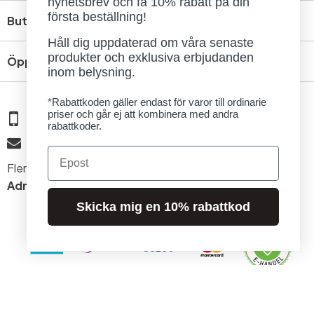
nyhetsbrev och få 10% rabatt på din
första beställning!
Butik
Håll dig uppdaterad om våra senaste
produkter och exklusiva erbjudanden
Öppettider
inom belysning.
*Rabattkoden gäller endast för varor till ordinarie
priser och går ej att kombinera med andra
08 - 654 29 00
rabattkoder.
info@ljusbutik.se
Email
Fler kontaktuppgifter »
Adress:
Kungsholmsgatan 6, 112 27 Stockholm
Skicka mig en 10% rabattkod
© 2026 Stockholms Ljusbutik. Alla rättigheter förbehållna.