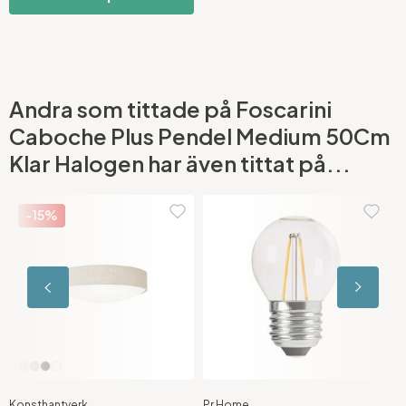
Andra som tittade på Foscarini
Caboche Plus Pendel Medium 50Cm
Klar Halogen har även tittat på...
-15%
Konsthantverk
Pr Home
F