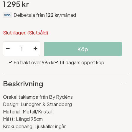
1 295 kr
Delbetala från
122 kr
/månad
Slut i lager. (Slutsåld)
Köp
Fri frakt över 995 kr
14 dagars öppet köp
Beskrivning
Orakel taklampa från By Rydéns
Design: Lundgren & Strandberg
Material: Metall/Kristall
Mått: Längd 95cm
Krokupphäng, Ljuskällor ingår