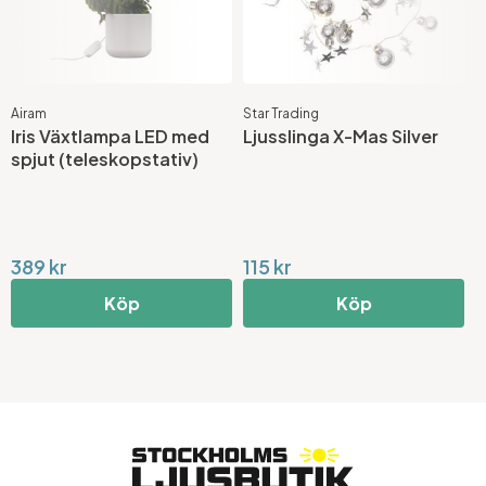
Airam
Star Trading
A
Iris Växtlampa LED med
Ljusslinga X-Mas Silver
F
spjut (teleskopstativ)
P
389 kr
115 kr
4
Köp
Köp