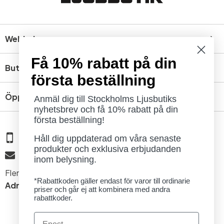
Webbshop
Få 10% rabatt på din
Butik
första beställning
Öppettider
Anmäl dig till Stockholms Ljusbutiks
nyhetsbrev och få 10% rabatt på din
första beställning!
08 - 654 29 00
Håll dig uppdaterad om våra senaste
produkter och exklusiva erbjudanden
info@ljusbutik.se
inom belysning.
Fler kontaktuppgifter »
*Rabattkoden gäller endast för varor till ordinarie
Adress:
Kungsholmsgatan 6, 112 27 Stockholm
priser och går ej att kombinera med andra
rabattkoder.
Email