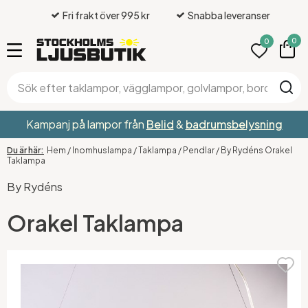
Fri frakt över 995 kr
Snabba leveranser
0
0
Kampanj på lampor från
Belid
&
badrumsbelysning
Hem
/
Inomhuslampa
/
Taklampa
/
Pendlar
/
By Rydéns Orakel
Taklampa
By Rydéns
Orakel Taklampa