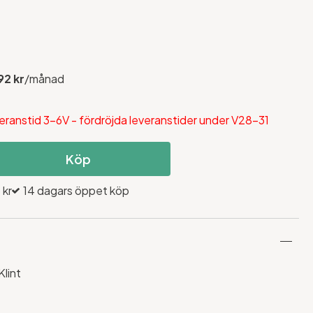
92 kr
/månad
eranstid 3-6V - fördröjda leveranstider under V28-31
Köp
 kr
14 dagars öppet köp
Klint