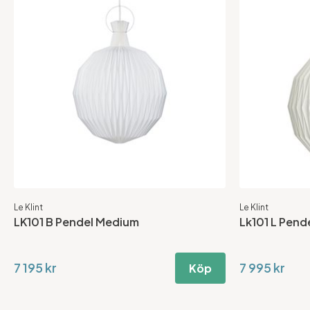
Le Klint
Le Klint
LK101 B Pendel Medium
Lk101 L Pend
7 195 kr
7 995 kr
Köp