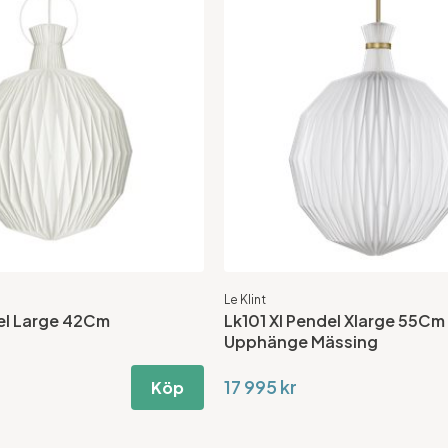
Le Klint
el Large 42Cm
Lk101 Xl Pendel Xlarge 55Cm 
Upphänge Mässing
17 995 kr
Köp