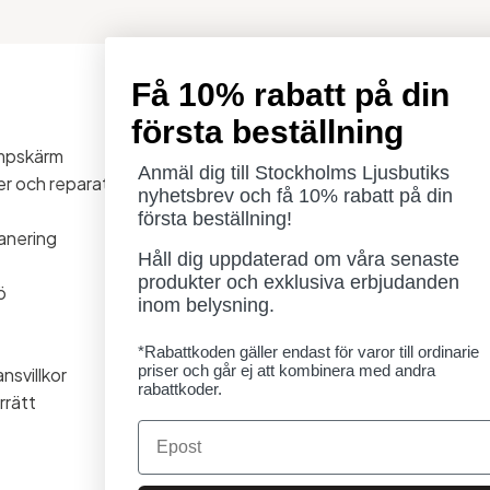
Få 10% rabatt på din
Öppettider
första beställning
Måndag - Torsdag: 11-18
ampskärm
Fredag - Lördag: 11-16
Anmäl dig till Stockholms Ljusbutiks
ner och reparationer
Söndag: Stängt
nyhetsbrev och få 10% rabatt på din
Lördag 1/8 stängt
första beställning!
anering
Håll dig uppdaterad om våra senaste
produkter och exklusiva erbjudanden
ö
inom belysning.
*Rabattkoden gäller endast för varor till ordinarie
priser och går ej att kombinera med andra
nsvillkor
rabattkoder.
rrätt
Email