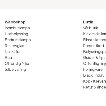
Webbshop
Butik
Inomhuslampa
Vår butik
Utebelysning
Klä om din l
Badrumslampa
Elinstallatio
Reservglas
Presentkort
Ljuskällor
Belysningspl
Rea
Guider & tips
Offentlig Miljö
Offentlig milj
Julbelysning
Formgivare
Black Friday
Köp- & levera
Retur & ånge