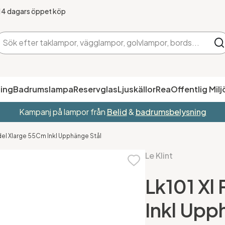
14 dagars öppet köp
ing
Badrumslampa
Reservglas
Ljuskällor
Rea
Offentlig Milj
Kampanj på lampor från
Belid
&
badrumsbelysning
ndel Xlarge 55Cm Inkl Upphänge Stål
Le Klint
Lk101 Xl
Inkl Upp