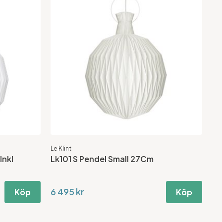
Le Klint
Inkl
Lk101 S Pendel Small 27Cm
6 495 kr
Köp
Köp