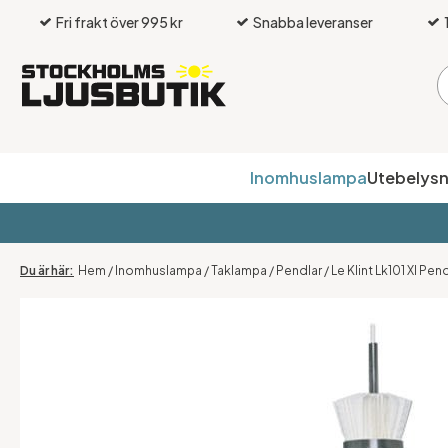
Fri frakt över 995 kr
Snabba leveranser
Inomhuslampa
Utebelysn
Hem
/
Inomhuslampa
/
Taklampa
/
Pendlar
/
Le Klint Lk101 Xl Pe