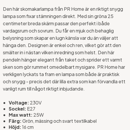
Den här skomakarlampa från PR Home är en riktigt snygg
lampa som fixar stämningen direkt. Med sin gröna 25
centimeter breda skärm passar den perfekt i både
vardagsrum och sovrum. Du får en mjuk och behaglig
belysning som skapar en lugn känsla var du än väljer att
hänga den. Designen är enkel och ren, vilket gör att den
smälter in i nästan vilken inredning som helst. Den här
pendeln hänger elegant från taket och sprider ett varmt
sken som gör rummet omedelbart mysigare. PR Home har
verkligen lyckats ta fram en lampa som både är praktisk
och snygg - precis det där lilla extra som kan förvandla ett
vanligt rum till något riktigt inbjudande.
Voltage:
230V
Sockel:
E27
Max watt:
25W
Färg:
Grön, mässing och svart textilkabel
Höjd:
16 cm