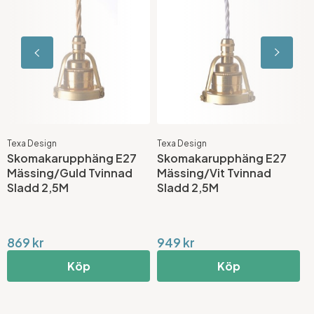
Texa Design
Texa Design
S
Skomakarupphäng E27
Skomakarupphäng E27
K
Mässing/Guld Tvinnad
Mässing/Vit Tvinnad
K
Sladd 2,5M
Sladd 2,5M
869 kr
949 kr
6
Köp
Köp