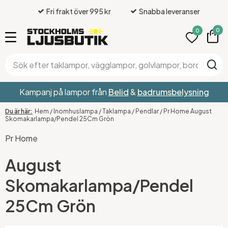
Fri frakt över 995 kr
Snabba leveranser
0
0
Kampanj på lampor från
Belid
&
badrumsbelysning
Hem
/
Inomhuslampa
/
Taklampa
/
Pendlar
/
Pr Home August
Skomakarlampa/Pendel 25Cm Grön
Pr Home
August
Skomakarlampa/Pendel
25Cm Grön