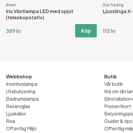
Airam
Star Trading
Iris Växtlampa LED med spjut
Ljusslinga X-
(teleskopstativ)
389 kr
115 kr
Köp
Webbshop
Butik
Inomhuslampa
Vår butik
Utebelysning
Klä om din l
Badrumslampa
Elinstallatio
Reservglas
Presentkort
Ljuskällor
Belysningspl
Rea
Guider & tips
Offentlig Miljö
Offentlig milj