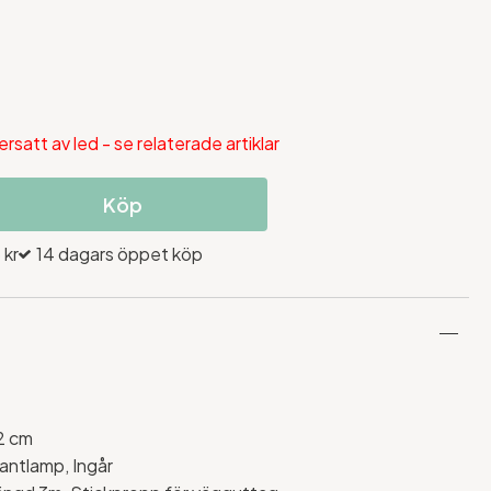
 ersatt av led - se relaterade artiklar
Köp
 kr
14 dagars öppet köp
2 cm
lantlamp, Ingår