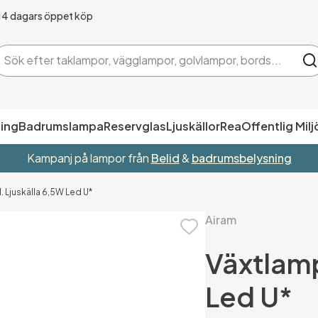
14 dagars öppet köp
ing
Badrumslampa
Reservglas
Ljuskällor
Rea
Offentlig Milj
Kampanj på lampor från
Belid
&
badrumsbelysning
. Ljuskälla 6,5W Led U*
Airam
Växtlamp
Led U*