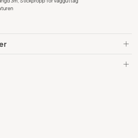
ängd 3m, Stickpropp för vägguttag
aturen
er