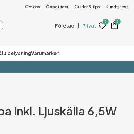
Om oss
Öppettider
Guider & tips
Kundtjänst
0
0
Företag
|
Privat
ö
Julbelysning
Varumärken
a Inkl. Ljuskälla 6,5W