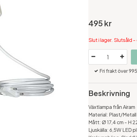
495 kr
Slut i lager. Slutsåld -
Fri frakt över 995
Beskrivning
Växtlampa från Airam
Material: Plast/Metall
Mått:
Ø 17,4 cm - H 2
Ljuskälla: 6,5W LED p