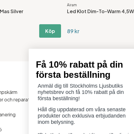
Airam
Mas Silver
Led Klot Dim-To-Warm 4,5W
89 kr
Köp
Få 10% rabatt på din
första beställning
Öppettider
Måndag - Torsdag: 11-18
Anmäl dig till Stockholms Ljusbutiks
ampskärm
Fredag - Lördag: 11-16
nyhetsbrev och få 10% rabatt på din
första beställning!
ner och reparationer
Söndag: Stängt
Lördag 1/8 stängt
Håll dig uppdaterad om våra senaste
anering
produkter och exklusiva erbjudanden
inom belysning.
ö