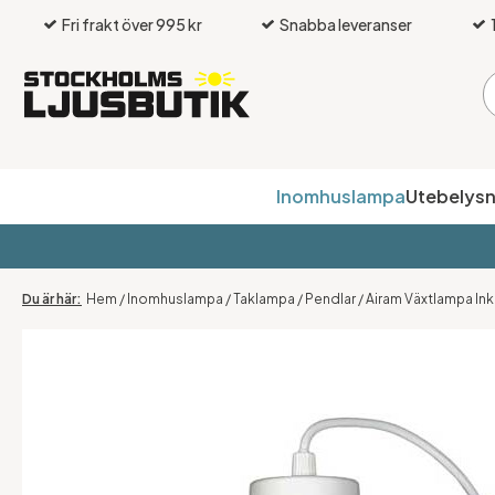
Fri frakt över 995 kr
Snabba leveranser
Inomhuslampa
Utebelysn
Hem
/
Inomhuslampa
/
Taklampa
/
Pendlar
/
Airam Växtlampa Inkl