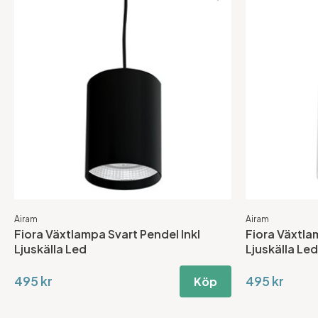
Airam
Airam
Fiora Växtlampa Svart Pendel Inkl
Fiora Växtlam
Ljuskälla Led
Ljuskälla Led
495 kr
495 kr
Köp