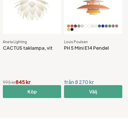
Aneta Lighting
Louis Poulsen
CACTUS taklampa, vit
PH 5 Mini E14 Pendel
845 kr
från 8 270 kr
995 kr
Köp
Välj