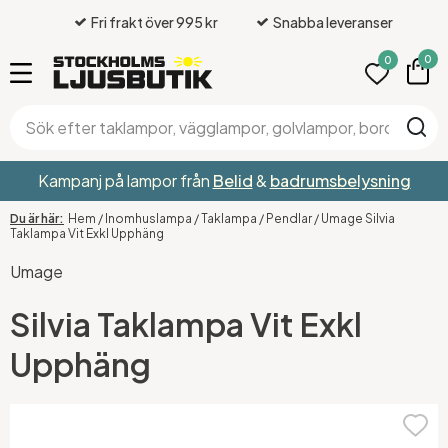
Fri frakt över 995 kr
Snabba leveranser
0
0
Kampanj på lampor från
Belid
&
badrumsbelysning
Hem
/
Inomhuslampa
/
Taklampa
/
Pendlar
/
Umage Silvia
Taklampa Vit Exkl Upphäng
Umage
Silvia Taklampa Vit Exkl
Upphäng