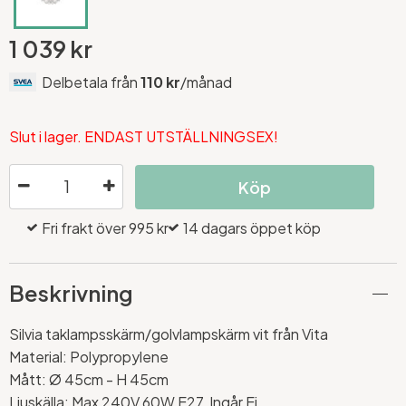
1 039 kr
Delbetala från
110 kr
/månad
Slut i lager. ENDAST UTSTÄLLNINGSEX!
Köp
Fri frakt över 995 kr
14 dagars öppet köp
Beskrivning
Silvia taklampsskärm/golvlampskärm vit från Vita
Material: Polypropylene
Mått:
Ø 45cm - H 45cm
Ljuskälla: Max 240V 60W E27, Ingår Ej