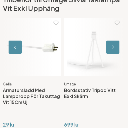
Vit Exkl Upphäng
Gelia
Umage
U
Armatursladd Med
Bordsstativ Tripod Vitt
B
Lamppropp För Takuttag
Exkl Skärm
E
Vit 15Cm Uj
29 kr
699 kr
6