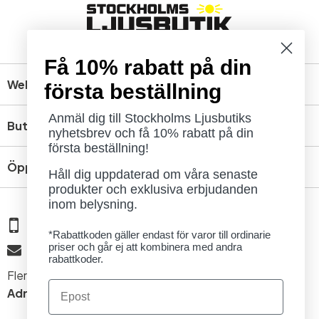
Få 10% rabatt på din
Webbshop
första beställning
Anmäl dig till Stockholms Ljusbutiks
Butik
nyhetsbrev och få 10% rabatt på din
första beställning!
Öppettider
Håll dig uppdaterad om våra senaste
produkter och exklusiva erbjudanden
inom belysning.
08 - 654 29 00
*Rabattkoden gäller endast för varor till ordinarie
priser och går ej att kombinera med andra
info@ljusbutik.se
rabattkoder.
Fler kontaktuppgifter »
Email
Adress:
Kungsholmsgatan 6, 112 27 Stockholm