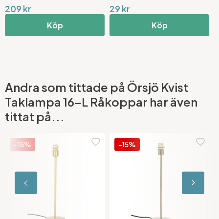
209 kr
29 kr
1
Köp
Köp
Andra som tittade på Örsjö Kvist
Taklampa 16-L Råkoppar har även
tittat på...
-15%
-15%