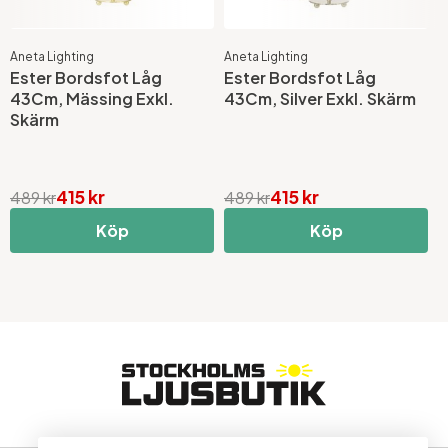
Aneta Lighting
Aneta Lighting
S
Ester Bordsfot Låg
Ester Bordsfot Låg
T
43Cm, Mässing Exkl.
43Cm, Silver Exkl. Skärm
1
Skärm
415 kr
415 kr
3
489 kr
489 kr
Köp
Köp