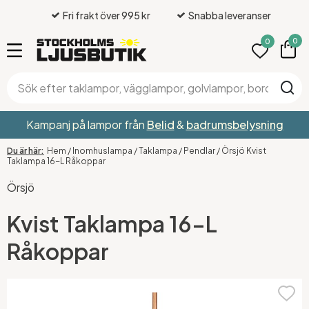
Fri frakt över 995 kr
Snabba leveranser
0
0
Kampanj på lampor från
Belid
&
badrumsbelysning
Hem
/
Inomhuslampa
/
Taklampa
/
Pendlar
/
Örsjö Kvist
Taklampa 16-L Råkoppar
Örsjö
Kvist Taklampa 16-L
Råkoppar