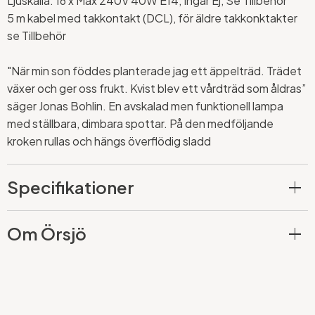
Ljuskälla: 16 x Max 240V 40W E14, Ingår Ej, Se Tillbehör
5 m kabel med takkontakt (DCL), för äldre takkonktakter
se Tillbehör
"När min son föddes planterade jag ett äppelträd. Trädet
växer och ger oss frukt. Kvist blev ett vårdträd som åldras”
säger Jonas Bohlin. En avskalad men funktionell lampa
med ställbara, dimbara spottar. På den medföljande
kroken rullas och hängs överflödig sladd
Specifikationer
Om Örsjö