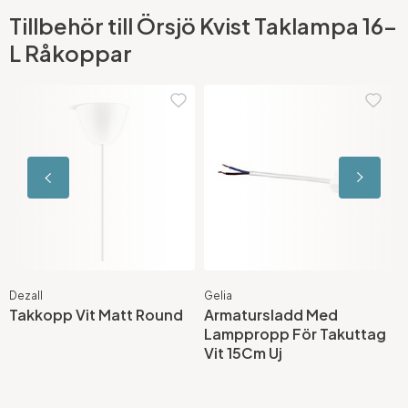
Tillbehör till Örsjö Kvist Taklampa 16-
L Råkoppar
Dezall
Gelia
U
Takkopp Vit Matt Round
Armatursladd Med
L
Lamppropp För Takuttag
Vit 15Cm Uj