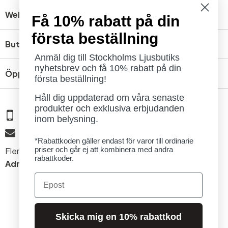
Webbshop
Få 10% rabatt på din
första beställning
Butik
Anmäl dig till Stockholms Ljusbutiks
nyhetsbrev och få 10% rabatt på din
Öppettider
första beställning!
Håll dig uppdaterad om våra senaste
produkter och exklusiva erbjudanden
08 - 654 29 00
inom belysning.
info@ljusbutik.se
*Rabattkoden gäller endast för varor till ordinarie
priser och går ej att kombinera med andra
Fler kontaktuppgifter »
rabattkoder.
Adress:
Kungsholmsgatan 6, 112 27 Stockholm
Email
Skicka mig en 10% rabattkod