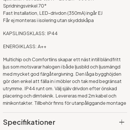
Spridningsvinkel 70°
Fast Installation, LED-drivdon (350mA) ingår EJ
Får ej monteras i isolering utan skyddskåpa
KAPSLINGSKLASS: IP44
ENERGIKLASS: A++
Multichip och Comfortlins skapar ett näst intill bländfritt
ljus som motsvarar halogen i både ljusbild och ljusmängd
med mycket god färgåtergivning. Den låga bygghöjden
gör den enkel att fälla in i möbler och tak med begränsat
utrymme. IP44 runt om. Välj själv drivdon efter önskad
placering och dimteknik. Levereras med 2m kabel och
minikontakter. Tillbehör finns för utanpåliggande montage
Specifikationer