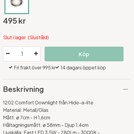
495 kr
Slut i lager. (Sluståld)
Köp
Fri frakt över 995 kr
14 dagars öppet köp
Beskrivning
1202 Comfort Downlight från Hide-a-lite
Material: Metall/Glas
Mått: ø 7cm - H 1,6cm
Håltagningsmått: ø 58mm - Djup 1,4cm
Ljuskälla: Fast LED 3,5W - 280Lm - 3000K -