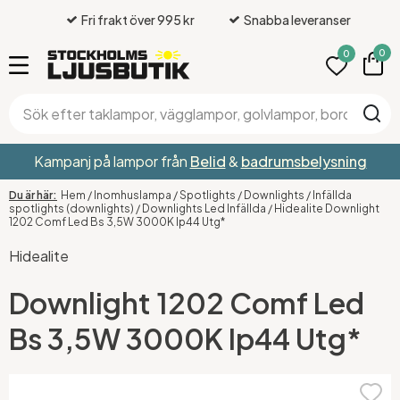
Fri frakt över 995 kr
Snabba leveranser
0
0
Kampanj på lampor från
Belid
&
badrumsbelysning
Hem
/
Inomhuslampa
/
Spotlights
/
Downlights
/
Infällda
spotlights (downlights)
/
Downlights Led Infällda
/
Hidealite Downlight
1202 Comf Led Bs 3,5W 3000K Ip44 Utg*
Hidealite
Downlight 1202 Comf Led
Bs 3,5W 3000K Ip44 Utg*