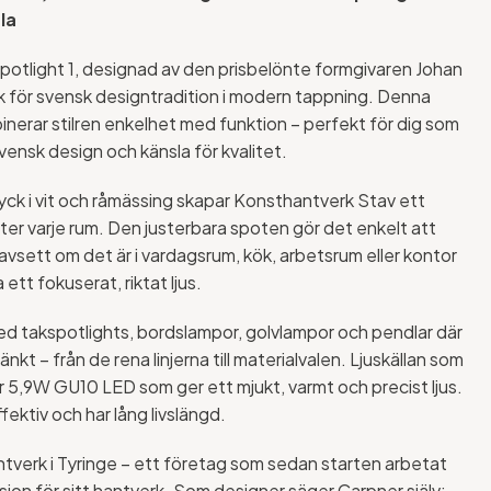
la
otlight 1, designad av den prisbelönte formgivaren Johan
ck för svensk designtradition i modern tappning. Denna
binerar stilren enkelhet med funktion – perfekt för dig som
ensk design och känsla för kvalitet.
yck i vit och råmässing skapar Konsthantverk Stav ett
fter varje rum. Den justerbara spoten gör det enkelt att
l, oavsett om det är i vardagsrum, kök, arbetsrum eller kontor
a ett fokuserat, riktat ljus.
 med takspotlights, bordslampor, golvlampor och pendlar där
nkt – från de rena linjerna till materialvalen. Ljuskällan som
r 5,9W GU10 LED som ger ett mjukt, varmt och precist ljus.
ektiv och har lång livslängd.
ntverk i Tyringe – ett företag som sedan starten arbetat
ion för sitt hantverk. Som designer säger Carpner själv: