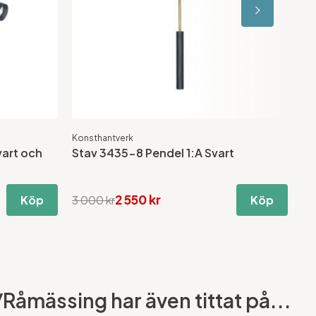
Konsthantverk
Ko
vart och
Stav 3435-8 Pendel 1:A Svart
St
2 550 kr
Köp
3 000 kr
Köp
3 
Råmässing har även tittat på...