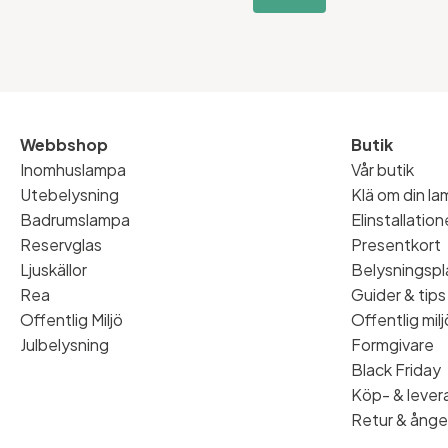
Webbshop
Butik
Inomhuslampa
Vår butik
Utebelysning
Klä om din l
Badrumslampa
Elinstallatio
Reservglas
Presentkort
Ljuskällor
Belysningspl
Rea
Guider & tips
Offentlig Miljö
Offentlig milj
Julbelysning
Formgivare
Black Friday
Köp- & levera
Retur & ånge