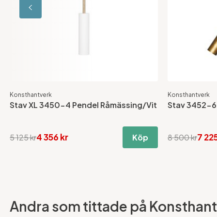
Konsthantverk
Konsthantverk
Stav XL 3450-4 Pendel Råmässing/Vit
Stav 3452-6
4 356 kr
7 225
5 125 kr
Köp
8 500 kr
Andra som tittade på Konsthantv