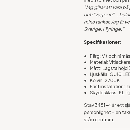
”Jag gillar att vara p
och ”väger in” … bal
mina tankar. Jag är ve
Sverige, i Tyringe.”
Specifikationer:
Färg: Vit och råmä
Material: Vitlacke
Mått: Lägsta höjd 
Ljuskälla: GU10 LE
Kelvin: 2700K
Fast installation: J
Skyddsklass: KL I (
Stav 3451-4 är ett sjä
personlighet – en tak
står i centrum.