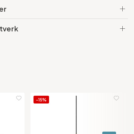
er
tverk
-15%