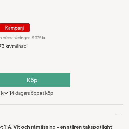
Kampanj
n prissänkningen: 5 375 kr
73 kr
/månad
Köp
 kr
14 dagars öppet köp
 1:A, Vit och råmässing – en stilren takspotlight