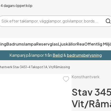
14 dagars öppet köp
ing
Badrumslampa
Reservglas
Ljuskällor
Rea
Offentlig Milj
Kampanj på lampor från
Belid
&
badrumsbelysning
antverk Stav 3451-4 Takspot 1:A, Vit/Råmässing
Konsthantverk
Stav 345
Vit/Råm