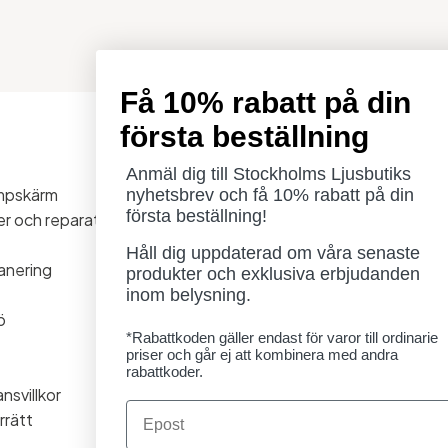
Få 10% rabatt på din
första beställning
Öppettider
Måndag - Torsdag: 11-18
Anmäl dig till Stockholms Ljusbutiks
ampskärm
Fredag - Lördag: 11-16
nyhetsbrev och få 10% rabatt på din
första beställning!
ner och reparationer
Söndag: Stängt
Lördag 1/8 stängt
Håll dig uppdaterad om våra senaste
anering
produkter och exklusiva erbjudanden
inom belysning.
ö
*Rabattkoden gäller endast för varor till ordinarie
priser och går ej att kombinera med andra
rabattkoder.
nsvillkor
Email
rrätt