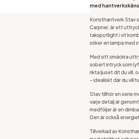
med hantverkskäns
Konsthantverk Stav sp
Carpner, är ett uttry
takspotlight i vit kom
söker en lampa med sv
Med sitt smäckra uttr
sobert intryck som ly
rikta ljuset dit du vil
– idealiskt där du vill h
Stav tillhör en serie
varje detalj är genomtä
medföljer är en dimba
Den är också energieff
Tillverkad av Konstha
med stolthet och pass