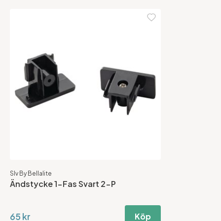
Slv By Bellalite
Ändstycke 1-Fas Svart 2-P
65 kr
Köp