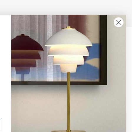
08 - 654 29 00
info@ljusbutik.se
Fler kontaktuppgifter »
Adress:
Kungsholmsgatan 6, 112 27
Stockholm