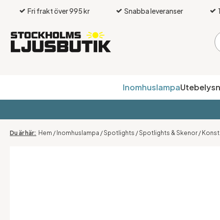
Fri frakt över 995 kr
Snabba leveranser
Inomhuslampa
Utebelysn
Hem
/
Inomhuslampa
/
Spotlights
/
Spotlights & Skenor
/
Konsth