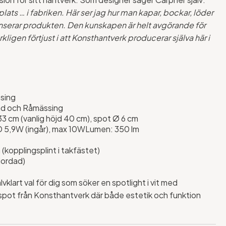
å plats … i fabriken. Här ser jag hur man kapar, bockar, löder
anserar produkten. Den kunskapen är helt avgörande för
rkligen förtjust i att Konsthantverk producerar själva här i
ssing
rad och Råmässing
33 cm (vanlig höjd 40 cm), spot Ø 6 cm
D 5,9W (ingår), max 10WLumen: 350 lm
a (kopplingsplint i takfästet)
jordad)
lvklart val för dig som söker en spotlight i vit med
spot från Konsthantverk där både estetik och funktion