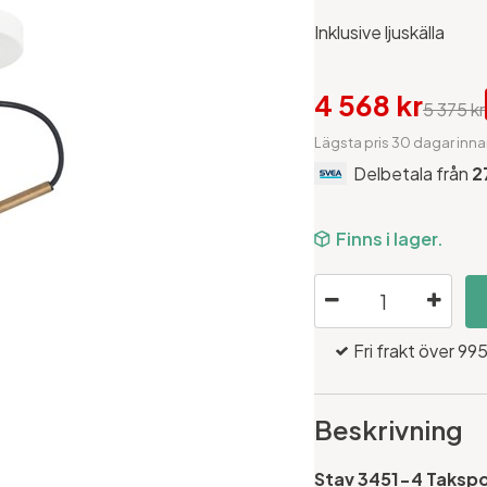
Inklusive ljuskälla
4 568 kr
5 375 kr
Lägsta pris 30 dagar inna
Delbetala från
2
Finns i lager.
Fri frakt över 995
Beskrivning
Stav 3451-4 Takspot