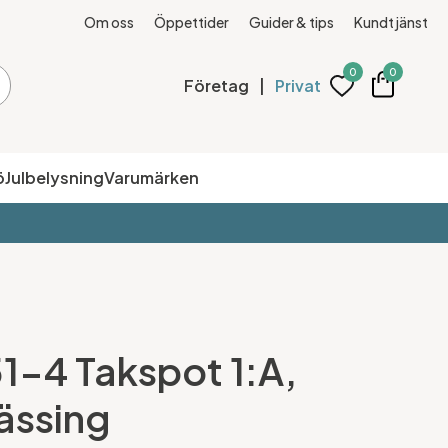
Om oss
Öppettider
Guider & tips
Kundtjänst
0
0
Företag
|
Privat
ö
Julbelysning
Varumärken
1-4 Takspot 1:A,
ässing