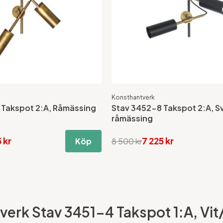
Konsthantverk
 Takspot 2:A, Råmässing
Stav 3452-8 Takspot 2:A, S
råmässing
 kr
7 225 kr
Köp
8 500 kr
erk Stav 3451-4 Takspot 1:A, Vit/