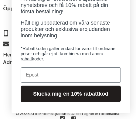
nyhetsbrev och få 10% rabatt på din
Öppettider
första beställning!
Håll dig uppdaterad om våra senaste
produkter och exklusiva erbjudanden
08 - 654 29 00
inom belysning.
info@ljusbutik.se
*Rabattkoden gäller endast för varor till ordinarie
priser och går ej att kombinera med andra
Fler kontaktuppgifter »
rabattkoder.
Adress:
Kungsholmsgatan 6, 112 27 Stockholm
Email
Skicka mig en 10% rabattkod
© 2026 Stockholms Ljusbutik. Alla rättigheter förbehållna.