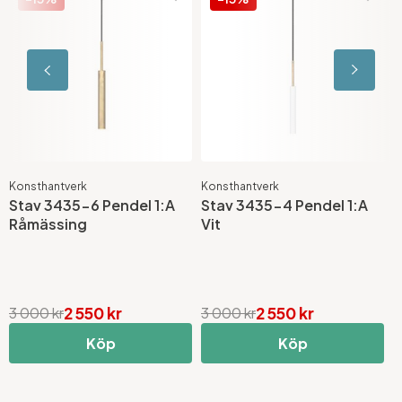
Konsthantverk
Konsthantverk
K
Stav 3435-6 Pendel 1:A
Stav 3435-4 Pendel 1:A
S
Råmässing
Vit
2 550 kr
2 550 kr
3 000 kr
3 000 kr
7
Köp
Köp