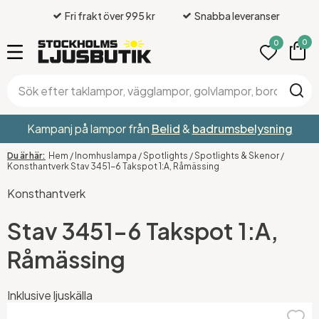
Fri frakt över 995 kr
Snabba leveranser
0
0
Kampanj på lampor från
Belid
&
badrumsbelysning
Hem
/
Inomhuslampa
/
Spotlights
/
Spotlights & Skenor
/
Konsthantverk Stav 3451-6 Takspot 1:A, Råmässing
Konsthantverk
Stav 3451-6 Takspot 1:A,
Råmässing
Inklusive ljuskälla