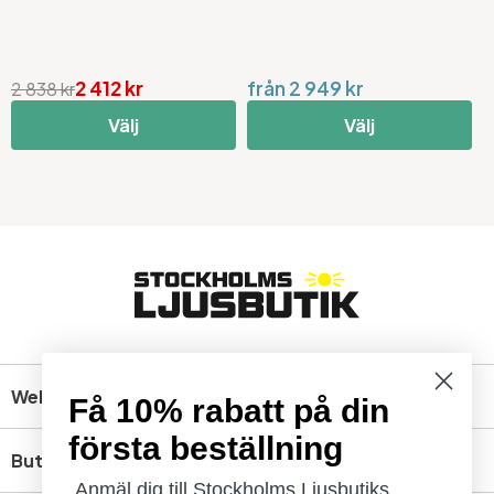
2 412 kr
från 2 949 kr
7
2 838 kr
Välj
Välj
Webbshop
Få 10% rabatt på din
första beställning
Butik
Anmäl dig till Stockholms Ljusbutiks