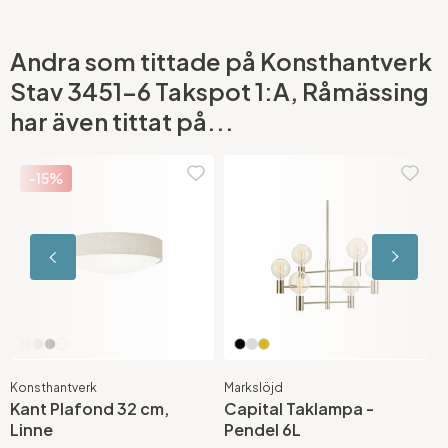
Andra som tittade på Konsthantverk
Stav 3451-6 Takspot 1:A, Råmässing
har även tittat på...
-15%
Konsthantverk
Markslöjd
P
Kant Plafond 32 cm,
Capital Taklampa -
K
Linne
Pendel 6L
E