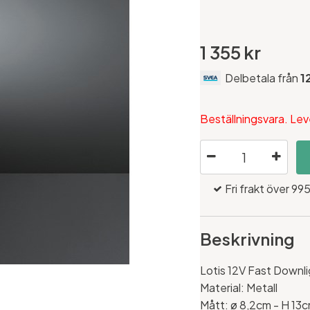
1 355 kr
Delbetala från
1
Beställningsvara. Lev
Fri frakt över 995
Beskrivning
Lotis 12V Fast Downli
Material: Metall
Mått:
ø 8,2cm - H 13