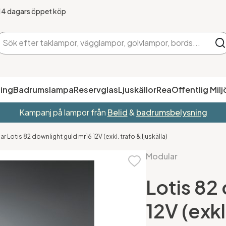
14 dagars öppet köp
ing
Badrumslampa
Reservglas
Ljuskällor
Rea
Offentlig Milj
Kampanj på lampor från
Belid
&
badrumsbelysning
r Lotis 82 downlight guld mr16 12V (exkl. trafo & ljuskälla)
Modular
Lotis 82
12V (exkl