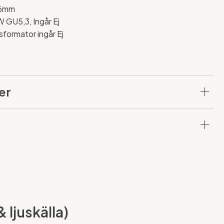
76mm
W GU5,3, Ingår Ej
nsformator ingår Ej
er
 ljuskälla)