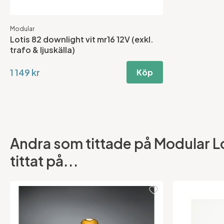
Modular
Lotis 82 downlight vit mr16 12V (exkl.
trafo & ljuskälla)
1 149 kr
Köp
Andra som tittade på Modular Lot
tittat på...