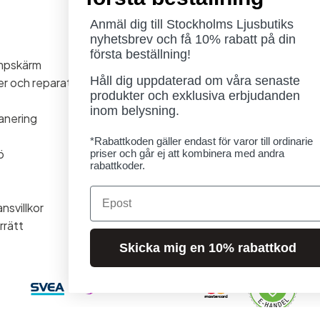
Anmäl dig till Stockholms Ljusbutiks
Öppettider
nyhetsbrev och få 10% rabatt på din
Måndag - Torsdag: 11-18
första beställning!
ampskärm
Fredag - Lördag: 11-16
Håll dig uppdaterad om våra senaste
ner och reparationer
Söndag: Stängt
produkter och exklusiva erbjudanden
Lördag 1/8 stängt
inom belysning.
anering
*Rabattkoden gäller endast för varor till ordinarie
ö
priser och går ej att kombinera med andra
rabattkoder.
Email
nsvillkor
rrätt
Skicka mig en 10% rabattkod