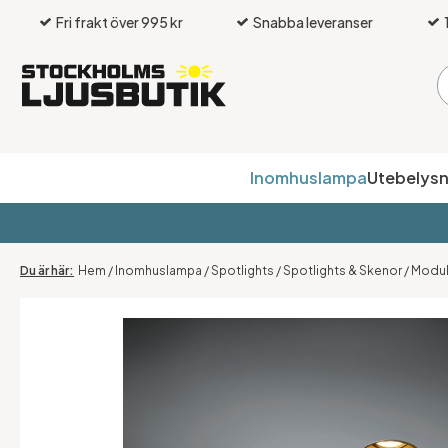
Fri frakt över 995 kr
Snabba leveranser
Inomhuslampa
Utebelysn
Hem
/
Inomhuslampa
/
Spotlights
/
Spotlights & Skenor
/
Modula