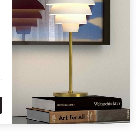
08 - 654 29 00
info@ljusbutik.se
Fler kontaktuppgifter »
Adress:
Kungsholmsgatan 6, 112 27
Stockholm