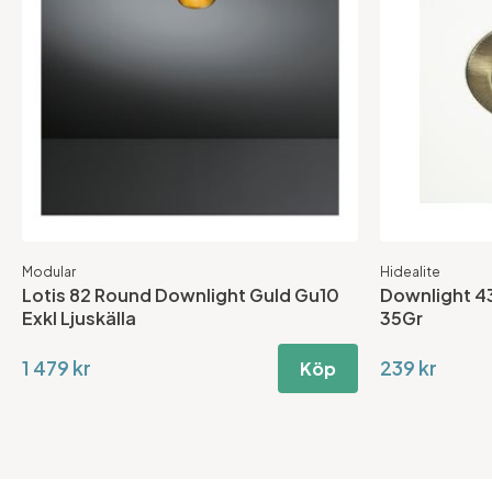
Modular
Hidealite
Lotis 82 Round Downlight Guld Gu10
Downlight 4
Exkl Ljuskälla
35Gr
1 479 kr
239 kr
Köp