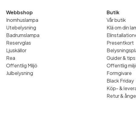
Webbshop
Butik
Inomhuslampa
Vår butik
Utebelysning
Klä om din l
Badrumslampa
Elinstallatio
Reservglas
Presentkort
Ljuskällor
Belysningspl
Rea
Guider & tips
Offentlig Miljö
Offentlig milj
Julbelysning
Formgivare
Black Friday
Köp- & levera
Retur & ånge