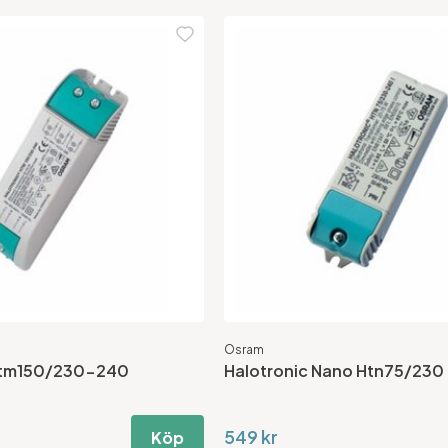
Osram
Htm150/230-240
Halotronic Nano Htn75/23
549 kr
Köp