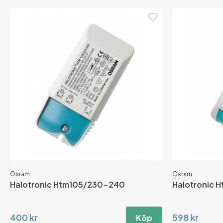
Osram
Osram
Halotronic Htm105/230-240
Halotronic 
400 kr
598 kr
Köp