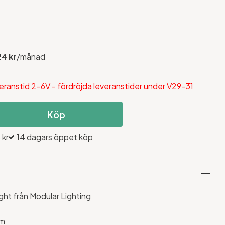
24 kr
/månad
eranstid 2-6V - fördröjda leveranstider under V29-31
Köp
 kr
14 dagars öppet köp
ght från Modular Lighting
cm