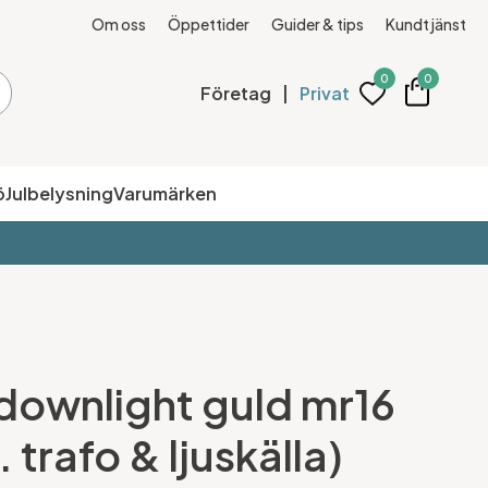
Om oss
Öppettider
Guider & tips
Kundtjänst
0
0
Företag
|
Privat
ö
Julbelysning
Varumärken
 downlight guld mr16
. trafo & ljuskälla)