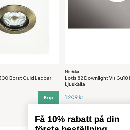
Modular
300 Borst Guld Ledbar
Lotis 82 Downlight Vit Gu10 
Ljuskälla
1 209 kr
Köp
Få 10% rabatt på din
första beställning