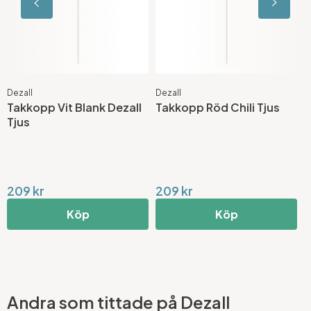
Dezall
Dezall
D
Takkopp Vit Blank Dezall
Takkopp Röd Chili Tjus
T
Tjus
209 kr
209 kr
2
Köp
Köp
Andra som tittade på Dezall