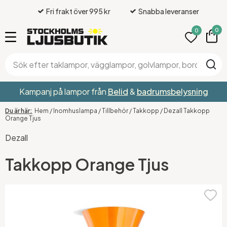
Fri frakt över 995 kr
Snabba leveranser
0
0
Kampanj på lampor från
Belid
&
badrumsbelysning
Hem
/
Inomhuslampa
/
Tillbehör
/
Takkopp
/
Dezall Takkopp
Orange Tjus
Dezall
Takkopp Orange Tjus