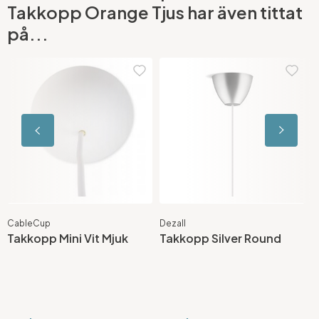
Takkopp Orange Tjus har även tittat
på...
CableCup
Dezall
D
Takkopp Mini Vit Mjuk
Takkopp Silver Round
T
M