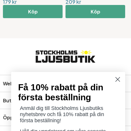
179 kr
209 kr
2
Köp
Köp
Webbshop
Få 10% rabatt på din
första beställning
Butik
Anmäl dig till Stockholms Ljusbutiks
nyhetsbrev och få 10% rabatt på din
Öppettider
första beställning!