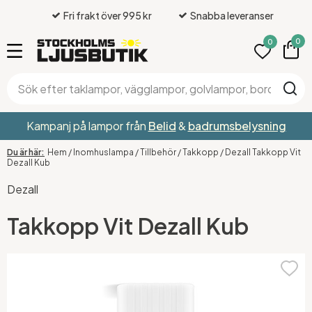
Fri frakt över 995 kr
Snabba leveranser
0
0
Kampanj på lampor från
Belid
&
badrumsbelysning
Hem
/
Inomhuslampa
/
Tillbehör
/
Takkopp
/
Dezall Takkopp Vit
Dezall Kub
Dezall
Takkopp Vit Dezall Kub