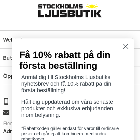
Webbshop
Få 10% rabatt på din
Butik
första beställning
Öppettider
Anmäl dig till Stockholms Ljusbutiks
nyhetsbrev och få 10% rabatt på din
första beställning!
08 - 654 29 00
Håll dig uppdaterad om våra senaste
produkter och exklusiva erbjudanden
info@ljusbutik.se
inom belysning.
Fler kontaktuppgifter »
*Rabattkoden gäller endast för varor till ordinarie
Adress:
Kungsholmsgatan 6, 112 27 Stockholm
priser och går ej att kombinera med andra
rabattkoder.