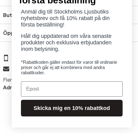
första beställning
Anmäl dig till Stockholms Ljusbutiks
Butik
nyhetsbrev och få 10% rabatt på din
första beställning!
Öppettider
Håll dig uppdaterad om våra senaste
produkter och exklusiva erbjudanden
inom belysning.
08 - 654 29 00
*Rabattkoden gäller endast för varor till ordinarie
priser och går ej att kombinera med andra
info@ljusbutik.se
rabattkoder.
Fler kontaktuppgifter »
Email
Adress:
Kungsholmsgatan 6, 112 27 Stockholm
Skicka mig en 10% rabattkod