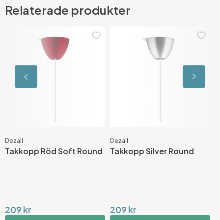
Relaterade produkter
Dezall
Dezall
D
Takkopp Röd Soft Round
Takkopp Silver Round
T
209 kr
209 kr
2