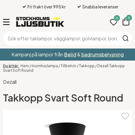
Fri frakt över 995 kr
Snabba leveranser
0
0
Kampanj på lampor från
Belid
&
badrumsbelysning
Hem
/
Inomhuslampa
/
Tillbehör
/
Takkopp
/
Dezall Takkopp
Svart Soft Round
Dezall
Takkopp Svart Soft Round