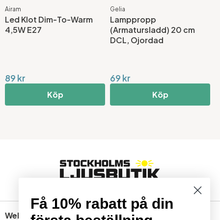
Airam
Gelia
G
Led Klot Dim-To-Warm
Lamppropp
A
4,5W E27
(Armatursladd) 20 cm
L
DCL, Ojordad
V
89 kr
69 kr
2
Köp
Köp
Få 10% rabatt på din
Webbshop