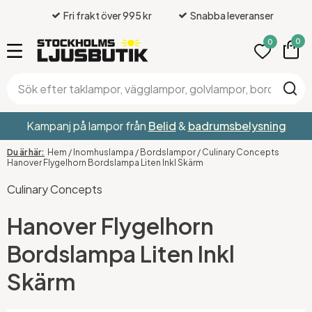
Fri frakt över 995 kr
Snabba leveranser
0
0
Kampanj på lampor från
Belid
&
badrumsbelysning
Hem
/
Inomhuslampa
/
Bordslampor
/
Culinary Concepts
Hanover Flygelhorn Bordslampa Liten Inkl Skärm
Culinary Concepts
Hanover Flygelhorn
Bordslampa Liten Inkl
Skärm