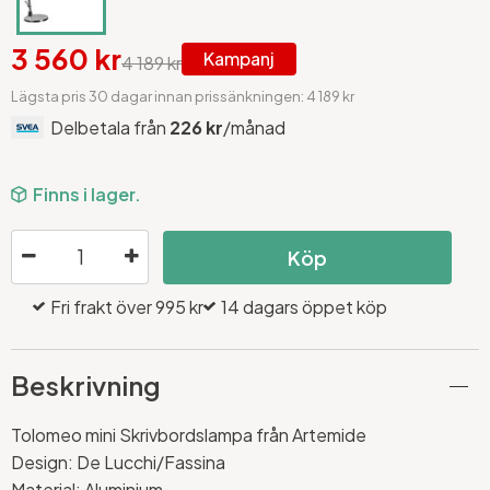
3 560 kr
Kampanj
4 189 kr
Lägsta pris 30 dagar innan prissänkningen: 4 189 kr
Delbetala från
226 kr
/månad
Finns i lager.
Köp
Fri frakt över 995 kr
14 dagars öppet köp
Beskrivning
Tolomeo mini Skrivbordslampa från Artemide
Design:
De Lucchi/Fassina
Material: Aluminium