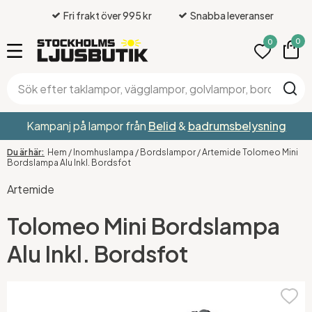
Fri frakt över 995 kr
Snabba leveranser
0
0
Kampanj på lampor från
Belid
&
badrumsbelysning
Hem
/
Inomhuslampa
/
Bordslampor
/
Artemide Tolomeo Mini
Bordslampa Alu Inkl. Bordsfot
Artemide
Tolomeo Mini Bordslampa
Alu Inkl. Bordsfot