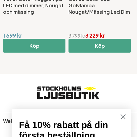
LED med dimmer, Nougat
Golvlampa
L
och mässing
Nougat/Mässing Led Dim
D
1 699 kr
3 229 kr
1
3 799 kr
Köp
Köp
Webbshop
Få 10% rabatt på din
första beställning