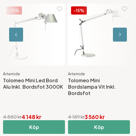
-15%
-15%
Artemide
Artemide
A
Tolomeo Mini Led Bord
Tolomeo Mini
T
Alu Inkl. Bordsfot 3000K
Bordslampa Vit Inkl.
B
Bordsfot
B
4 148 kr
3 560 kr
4 880 kr
4 189 kr
4
Köp
Köp