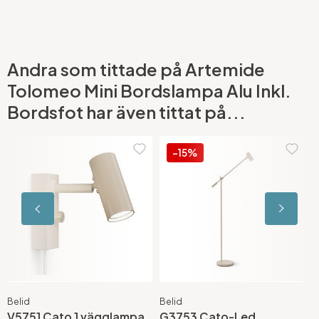
Andra som tittade på Artemide
Tolomeo Mini Bordslampa Alu Inkl.
Bordsfot har även tittat på...
-15%
Belid
Belid
G
V5751 Cato 1 vägglampa
G3753 Cato-Led
A