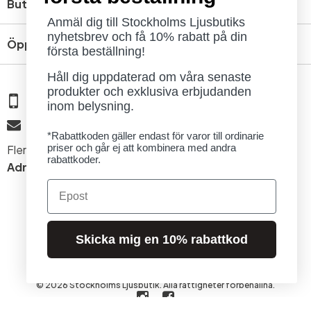
Butik
Anmäl dig till Stockholms Ljusbutiks
nyhetsbrev och få 10% rabatt på din
Öppettider
första beställning!
Håll dig uppdaterad om våra senaste
produkter och exklusiva erbjudanden
08 - 654 29 00
inom belysning.
info@ljusbutik.se
*Rabattkoden gäller endast för varor till ordinarie
priser och går ej att kombinera med andra
Fler kontaktuppgifter »
rabattkoder.
Adress:
Kungsholmsgatan 6, 112 27 Stockholm
Email
Skicka mig en 10% rabattkod
© 2026 Stockholms Ljusbutik. Alla rättigheter förbehållna.