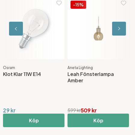
-15%
Osram
Aneta Lighting
M
Klot Klar 11W E14
Leah Fönsterlampa
P
Amber
29 kr
509 kr
f
599 kr
Köp
Köp