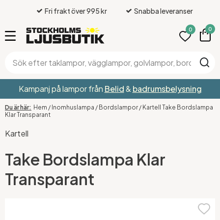
Fri frakt över 995 kr
Snabba leveranser
0
0
Kampanj på lampor från
Belid
&
badrumsbelysning
Hem
/
Inomhuslampa
/
Bordslampor
/
Kartell Take Bordslampa
Klar Transparant
Kartell
Take Bordslampa Klar
Transparant