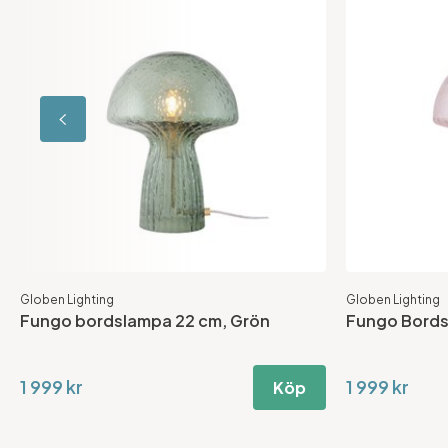
Globen Lighting
Globen Lighting
Fungo bordslampa 22 cm, Grön
Fungo Bord
1 999 kr
1 999 kr
Köp