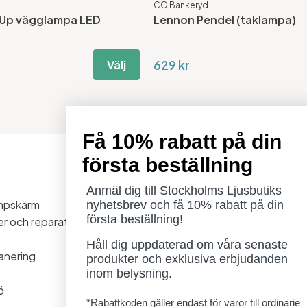
CO Bankeryd
l Up vägglampa LED
Lennon Pendel (taklampa)
629 kr
Välj
Få 10% rabatt på din
första beställning
Öppettider
Måndag - Torsdag: 11-18
Anmäl dig till Stockholms Ljusbutiks
ampskärm
Fredag - Lördag: 11-16
nyhetsbrev och få 10% rabatt på din
första beställning!
ner och reparationer
Söndag: Stängt
Lördag 1/8 stängt
Håll dig uppdaterad om våra senaste
anering
produkter och exklusiva erbjudanden
inom belysning.
ö
*Rabattkoden gäller endast för varor till ordinarie