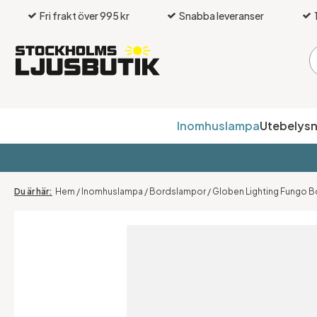
Fri frakt över 995 kr
Snabba leveranser
Inomhuslampa
Utebelysn
Hem
/
Inomhuslampa
/
Bordslampor
/
Globen Lighting Fungo B