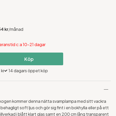
54 kr
/månad
eranstid c:a 10-21 dagar
Köp
 kr
14 dagars öppet köp
 skogen kommer denna nätta svamplampa med sitt vackra
behagligt soft ljus och gör sig fint i en bokhylla eller på ett
llverkad i blått klart glas samt en 200 cm lång transparent