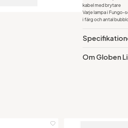
kabel med brytare
Varje lampa i Fungo-se
i färg och antal bubb
Specifikation
Om Globen Li