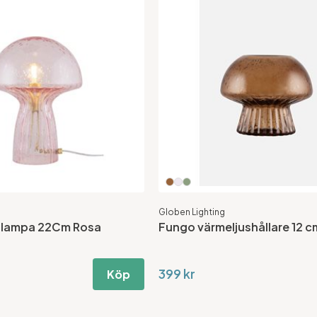
Globen Lighting
slampa 22Cm Rosa
Fungo värmeljushållare 12 c
399 kr
Köp