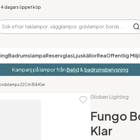
14 dagars öppet köp
ing
Badrumslampa
Reservglas
Ljuskällor
Rea
Offentlig Milj
Kampanj på lampor från
Belid
&
badrumsbelysning
ordslampa 22Cm Blå Klar
Globen Lighting
Fungo B
Klar