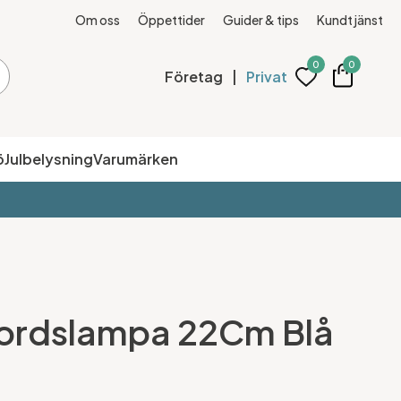
Om oss
Öppettider
Guider & tips
Kundtjänst
0
0
Företag
|
Privat
ö
Julbelysning
Varumärken
ordslampa 22Cm Blå