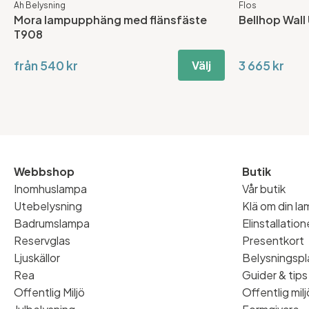
Ah Belysning
Flos
Mora lampupphäng med flänsfäste
Bellhop Wal
T908
från 540 kr
3 665 kr
Välj
Webbshop
Butik
Inomhuslampa
Vår butik
Utebelysning
Klä om din l
Badrumslampa
Elinstallatio
Reservglas
Presentkort
Ljuskällor
Belysningspl
Rea
Guider & tips
Offentlig Miljö
Offentlig milj