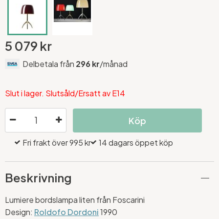
5 079 kr
Delbetala från
296 kr
/månad
Slut i lager. Slutsåld/Ersatt av E14
Köp
Fri frakt över 995 kr
14 dagars öppet köp
Beskrivning
Lumiere bordslampa liten från Foscarini
Design:
Roldofo Dordoni
1990