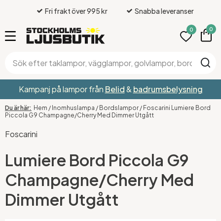
Fri frakt över 995 kr
Snabba leveranser
0
0
Kampanj på lampor från
Belid
&
badrumsbelysning
Hem
/
Inomhuslampa
/
Bordslampor
/
Foscarini Lumiere Bord
Piccola G9 Champagne/Cherry Med Dimmer Utgått
Foscarini
Lumiere Bord Piccola G9
Champagne/Cherry Med
Dimmer Utgått