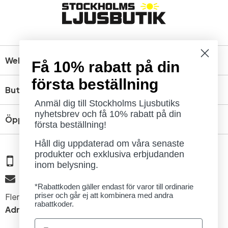
Webbshop
Få 10% rabatt på din
första beställning
Butik
Anmäl dig till Stockholms Ljusbutiks
nyhetsbrev och få 10% rabatt på din
Öppettider
första beställning!
Håll dig uppdaterad om våra senaste
produkter och exklusiva erbjudanden
08 - 654 29 00
inom belysning.
info@ljusbutik.se
*Rabattkoden gäller endast för varor till ordinarie
priser och går ej att kombinera med andra
Fler kontaktuppgifter »
rabattkoder.
Adress:
Kungsholmsgatan 6, 112 27 Stockholm
Email