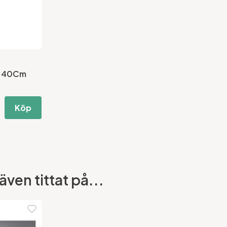
an 40Cm
Köp
ven tittat på...