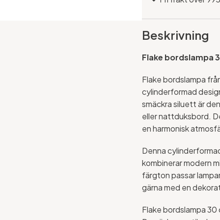
Beskrivning
Flake bordslampa 3
Flake bordslampa från
cylinderformad design,
smäckra siluett är den
eller nattduksbord. D
en harmonisk atmosfä
Denna cylinderformad
kombinerar modern min
färgton passar lampan
gärna med en dekorativ
Flake bordslampa 30 c