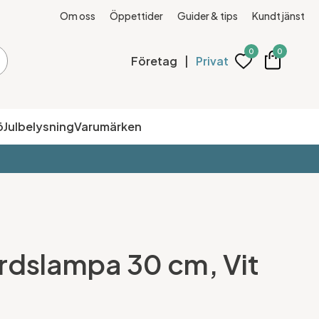
Om oss
Öppettider
Guider & tips
Kundtjänst
0
0
Företag
|
Privat
ö
Julbelysning
Varumärken
rdslampa 30 cm, Vit