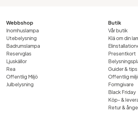
Webbshop
Butik
Inomhuslampa
Vår butik
Utebelysning
Klä om din l
Badrumslampa
Elinstallatio
Reservglas
Presentkort
Ljuskällor
Belysningspl
Rea
Guider & tips
Offentlig Miljö
Offentlig milj
Julbelysning
Formgivare
Black Friday
Köp- & levera
Retur & ånge