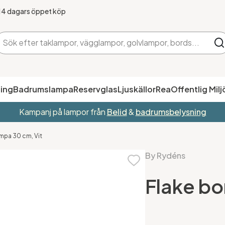
14 dagars öppet köp
ing
Badrumslampa
Reservglas
Ljuskällor
Rea
Offentlig Milj
Kampanj på lampor från
Belid
&
badrumsbelysning
mpa 30 cm, Vit
By Rydéns
Flake bo