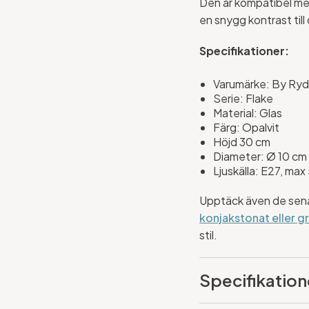
Den är kompatibel med
en snygg kontrast til
Specifikationer:
Varumärke: By Ry
Serie: Flake
Material: Glas
Färg: Opalvit
Höjd 30 cm
Diameter: Ø 10 cm
Ljuskälla: E27, max
Upptäck även de sena
konjakstonat eller gr
stil.
Specifikation