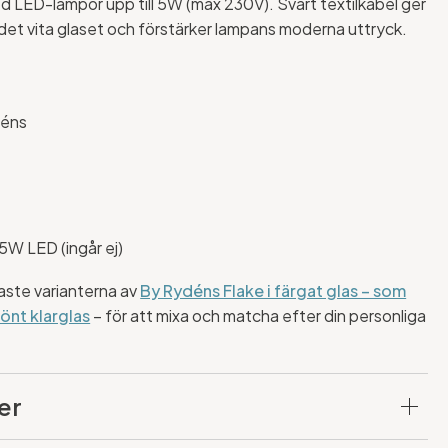
 LED-lampor upp till 5W (max 230V). Svart textilkabel ger
l det vita glaset och förstärker lampans moderna uttryck.
déns
 5W LED (ingår ej)
ste varianterna av
By Rydéns Flake i färgat glas – som
önt klarglas
– för att mixa och matcha efter din personliga
er