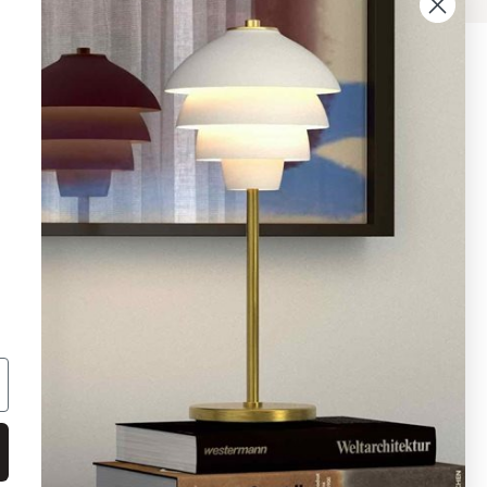
08 - 654 29 00
info@ljusbutik.se
Fler kontaktuppgifter »
Adress:
Kungsholmsgatan 6, 112 27
Stockholm