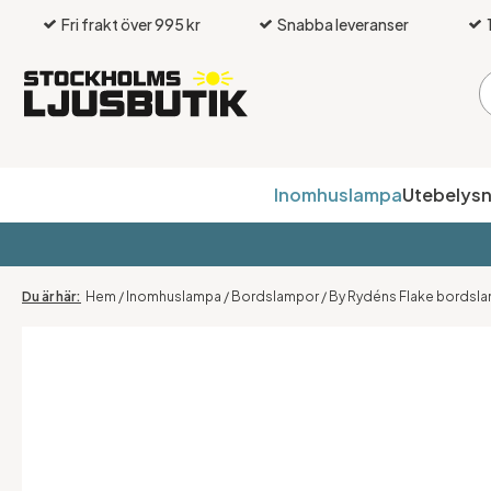
Fri frakt över 995 kr
Snabba leveranser
Inomhuslampa
Utebelysn
Hem
/
Inomhuslampa
/
Bordslampor
/
By Rydéns Flake bordsla