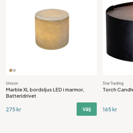
Unison
Star Trading
Marble XL bordsljus LED i marmor,
Torch Candle
Batteridrivet
275 kr
165 kr
Välj