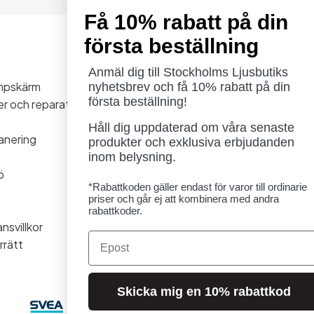
Få 10% rabatt på din
första beställning
Öppettider
Måndag - Torsdag: 11-18
Anmäl dig till Stockholms Ljusbutiks
ampskärm
Fredag - Lördag: 11-16
nyhetsbrev och få 10% rabatt på din
första beställning!
ner och reparationer
Söndag: Stängt
Lördag 1/8 stängt
Håll dig uppdaterad om våra senaste
anering
produkter och exklusiva erbjudanden
inom belysning.
ö
*Rabattkoden gäller endast för varor till ordinarie
priser och går ej att kombinera med andra
rabattkoder.
nsvillkor
Email
rrätt
Skicka mig en 10% rabattkod