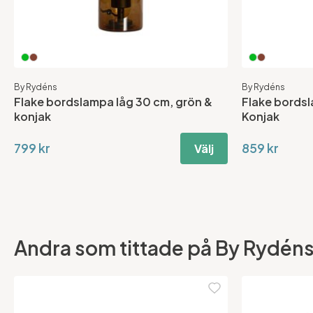
By Rydéns
By Rydéns
Flake bordslampa låg 30 cm, grön &
Flake bords
konjak
Konjak
799 kr
859 kr
Välj
Andra som tittade på By Rydéns 