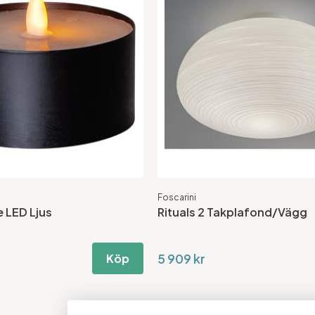
Foscarini
 LED Ljus
Rituals 2 Takplafond/Vägg
5 909 kr
Köp