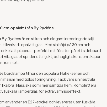
0 cm opalvit från By Rydéns
 By Rydéns är en stilren och elegant inredningsdetalj i
 tillverkad i opalvitt glas. Med sin höjd på 30 cm och
 enkel att placera – perfekt i ett fönster, på ett sideboard
et vita glaset sprider ett mjukt, behagligt sken som skapar
r i rummet.
e bordslampa tillhör den populära Flake-serien och
imalism med tidlös formgivning. Tack vare sin neutrala
 lika bra i klassiska som i mer samtida hem. Komplettera
 ljuskälla i amberglas för extra varm ljuseffekt.
m använder en E27-sockel och levereras utan ljuskälla.