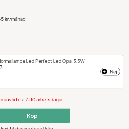
35 kr
/månad
ormallampa Led Perfect Led Opal 3,5W
7
Nej
+
eranstid c:a 7-10 arbetsdagar
Köp
 kr
14 dagars öppet köp