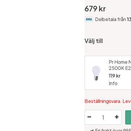
679 kr
Delbetala från
1
Välj till
Pr Home N
2500K E2
119 kr
Info
Beställningsvara. Lev
Fri frakt över 995