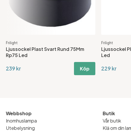
Frilight
Frilight
Ljussockel Plast Svart Rund 75Mm
Ljussockel P
Rp75 Led
Led
239 kr
229 kr
Köp
Webbshop
Butik
Inomhuslampa
Vår butik
Utebelysning
Klä om din l