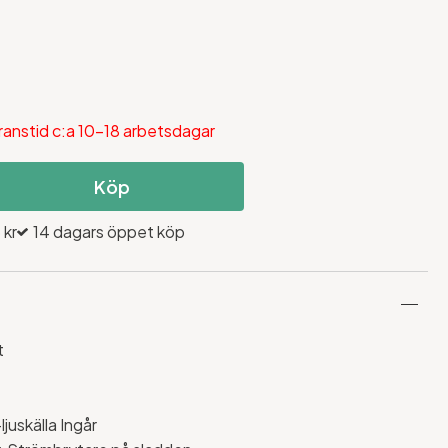
ranstid c:a 10-18 arbetsdagar
Köp
 kr
14 dagars öppet köp
t
uskälla Ingår