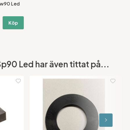
Sw90 Led
Köp
p90 Led har även tittat på...