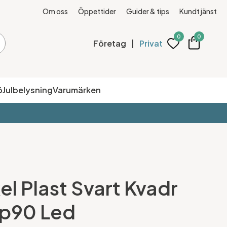
Om oss
Öppettider
Guider & tips
Kundtjänst
0
0
Företag
|
Privat
ö
Julbelysning
Varumärken
el Plast Svart Kvadr
p90 Led