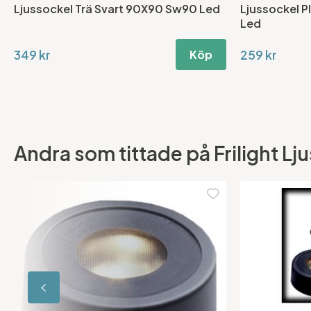
Ljussockel Trä Svart 90X90 Sw90 Led
Ljussockel P
Led
349 kr
259 kr
Köp
Andra som tittade på Frilight Lj