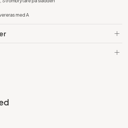
r, Strömbrytare på sladden
vereras med A
er
Led