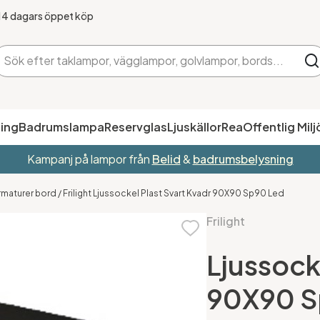
14 dagars öppet köp
ing
Badrumslampa
Reservglas
Ljuskällor
Rea
Offentlig Milj
Kampanj på lampor från
Belid
&
badrumsbelysning
rmaturer bord
/
Frilight Ljussockel Plast Svart Kvadr 90X90 Sp90 Led
Frilight
Ljussock
90X90 S