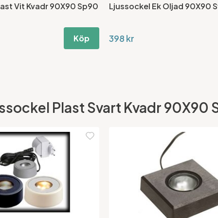
last Vit Kvadr 90X90 Sp90
Ljussockel Ek Oljad 90X90 
398 kr
Köp
ussockel Plast Svart Kvadr 90X90 S