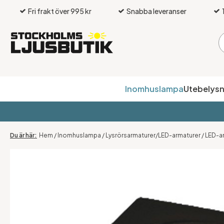
Fri frakt över 995 kr
Snabba leveranser
Inomhuslampa
Utebelysn
Hem
/
Inomhuslampa
/
Lysrörsarmaturer/LED-armaturer
/
LED-a