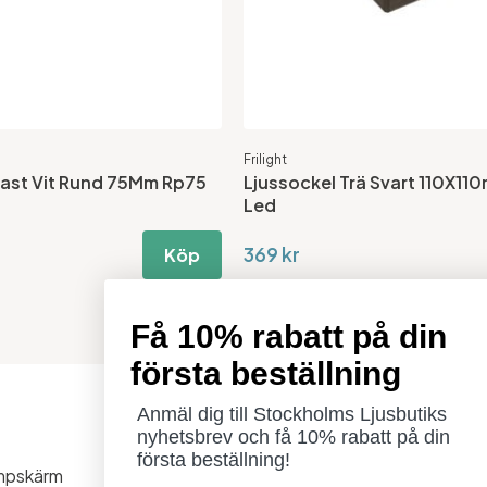
Frilight
last Vit Rund 75Mm Rp75
Ljussockel Trä Svart 110X11
Led
369 kr
Köp
Få 10% rabatt på din
första beställning
Anmäl dig till Stockholms Ljusbutiks
Öppettider
nyhetsbrev och få 10% rabatt på din
Måndag - Torsdag: 11-18
första beställning!
ampskärm
Fredag - Lördag: 11-16