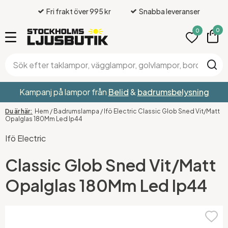
Fri frakt över 995 kr
Snabba leveranser
0
0
Kampanj på lampor från
Belid
&
badrumsbelysning
Hem
/
Badrumslampa
/
Ifö Electric Classic Glob Sned Vit/Matt
Opalglas 180Mm Led Ip44
Ifö Electric
Classic Glob Sned Vit/Matt
Opalglas 180Mm Led Ip44