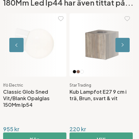
180Mm Led Ip44 har även tittat på...
Ifö Electric
Star Trading
A
Classic Glob Sned
Kub Lampfot E27 9 cm i
E
Vit/Blank Opalglas
trä, Brun, svart & vit
M
150Mm Ip54
955 kr
220 kr
7