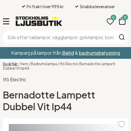
Fri frakt över 995 kr
Snabba leveranser
0
0
Kampanj på lampor från
Belid
&
badrumsbelysning
Hem
/
Badrumslampa
/
Ifö Electric Bernadotte Lampett
Dubbel Vit Ip44
Ifö Electric
Bernadotte Lampett
Dubbel Vit Ip44