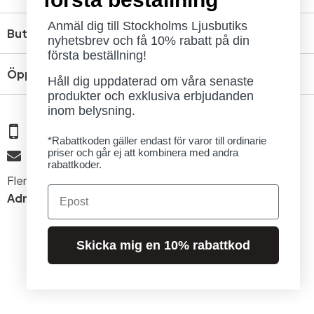
Anmäl dig till Stockholms Ljusbutiks
Butik
nyhetsbrev och få 10% rabatt på din
första beställning!
Öppettider
Håll dig uppdaterad om våra senaste
produkter och exklusiva erbjudanden
inom belysning.
08 - 654 29 00
*Rabattkoden gäller endast för varor till ordinarie
priser och går ej att kombinera med andra
info@ljusbutik.se
rabattkoder.
Fler kontaktuppgifter »
Email
Adress:
Kungsholmsgatan 6, 112 27 Stockholm
Skicka mig en 10% rabattkod