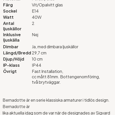
Färg
Vit/Opalvitt glas
Sockel
E14
Watt
40W
Antal
2
ljuskällor
Inklusive
Nej
ljuskälla
Dimbar
Ja, med dimbara ljuskällor
Längd/Bredd
29,7 cm
Djup/Höjd
10 cm
IP-klass
IP44
Övrigt
Fast Installation,
cc mått 81mm. Bottengenomföring,
två brytväggar.
Bernadotte är en serie klassiska armaturer i tidlös design.
Bernadotte är
lika aktuella idag som de var när de designades av Sigvard