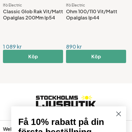
Ifö Electric
Ifö Electric
A
Classic Glob Rak Vit/Matt
Ohm 100/110 Vit/Matt
C
Opalglas 200Mm Ip54
Opalglas Ip44
M
1 089 kr
890 kr
1
Köp
Köp
Få 10% rabatt på din
Webbshop
första beställning