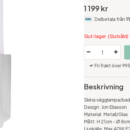
1 199 kr
Delbetala från
1
Slut i lager. (Slutsåld)
Fri frakt över 995
Beskrivning
Skina vägglampa/bad
Design: Jon Eliasson
Material: Metall/Glas
Mått:
H 21cm - Ø 8cm
Ljuskälla: Max 40W E27