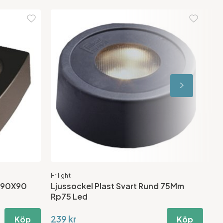
Frilight
Fos
r 90X90
Ljussockel Plast Svart Rund 75Mm
Fa
Rp75 Led
239 kr
Köp
Köp
2 