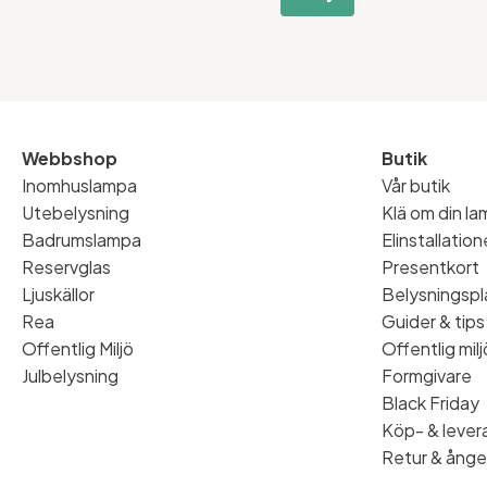
Webbshop
Butik
Inomhuslampa
Vår butik
Utebelysning
Klä om din l
Badrumslampa
Elinstallatio
Reservglas
Presentkort
Ljuskällor
Belysningspl
Rea
Guider & tips
Offentlig Miljö
Offentlig milj
Julbelysning
Formgivare
Black Friday
Köp- & levera
Retur & ånge