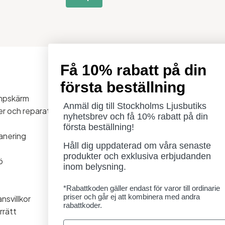
Få 10% rabatt på din
Öppettider
första beställning
Måndag - Torsdag: 11-18
ampskärm
Fredag - Lördag: 11-16
Anmäl dig till Stockholms Ljusbutiks
ner och reparationer
Söndag: Stängt
nyhetsbrev och få 10% rabatt på din
Lördag 1/8 stängt
första beställning!
anering
Håll dig uppdaterad om våra senaste
produkter och exklusiva erbjudanden
ö
inom belysning.
*Rabattkoden gäller endast för varor till ordinarie
priser och går ej att kombinera med andra
nsvillkor
rabattkoder.
rrätt
Email