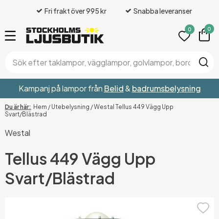
Fri frakt över 995 kr
Snabba leveranser
0
0
Kampanj på lampor från
Belid
&
badrumsbelysning
Hem
/
Utebelysning
/
Westal Tellus 449 Vägg Upp
Svart/Blästrad
Westal
Tellus 449 Vägg Upp
Svart/Blästrad