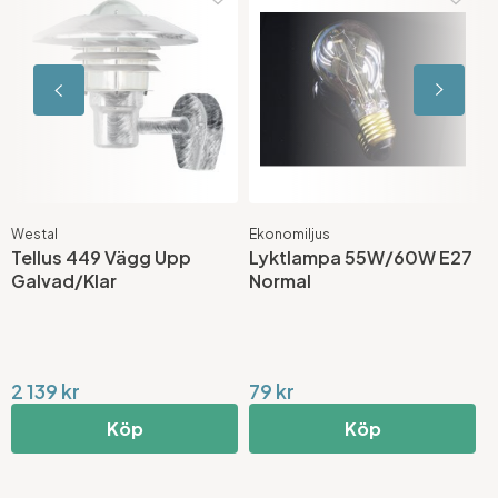
Westal
Ekonomiljus
W
Tellus 449 Vägg Upp
Lyktlampa 55W/60W E27
T
Galvad/Klar
Normal
S
2 139 kr
79 kr
2
Köp
Köp