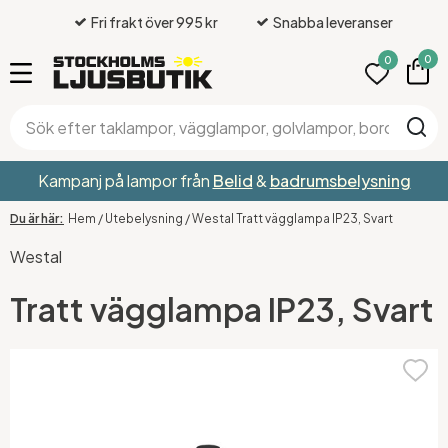
Fri frakt över 995 kr
Snabba leveranser
0
0
Kampanj på lampor från
Belid
&
badrumsbelysning
Hem
/
Utebelysning
/
Westal Tratt vägglampa IP23, Svart
Westal
Tratt vägglampa IP23, Svart