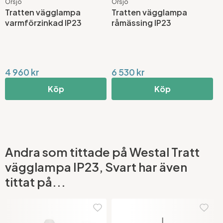
Örsjö
Örsjö
W
Tratten vägglampa
Tratten vägglampa
T
varmförzinkad IP23
råmässing IP23
I
4 960 kr
6 530 kr
5
Köp
Köp
Andra som tittade på Westal Tratt
vägglampa IP23, Svart har även
tittat på...