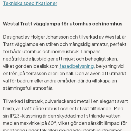
Tekniska specifikationer
Westal Tratt vägglampa för utomhus och inomhus
Designad av Holger Johansson och tillverkad av Westal, är
Tratt vägglampa en stilren och mångsidig armatur, perfekt
för både utomhus och inomhusbruk. Lampans
nedåtriktade ljusbild ger ett mjukt och behagligt sken,
vilket gör den idealisk som
fasadbelysning
, belysning vid
entrén, på terrassen eller i en hall. Den är även ett utmärkt
val för badrum eller andra områden där du vill skapa en
stämningsfull atmosfär.
Tillverkad i slitstark, pulverlackerad metall i en elegant svart
finish, är Tratt både robust och estetiskt tilltalande. Med
sin IP23-klassning är den skyddad mot
strilande vatten
med en maxvinkel på 60°
, vilket gör den särskilt lämpad för
montering under tak eller i skyddade utomhusutrymmen.