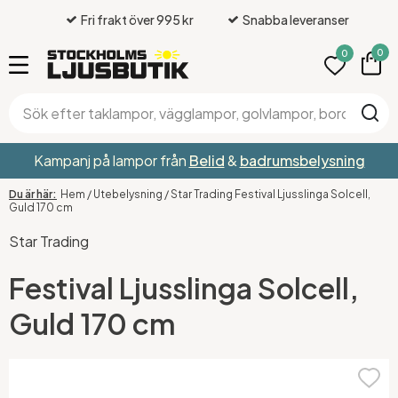
Fri frakt över 995 kr
Snabba leveranser
0
0
Kampanj på lampor från
Belid
&
badrumsbelysning
Hem
/
Utebelysning
/
Star Trading Festival Ljusslinga Solcell,
Guld 170 cm
Star Trading
Festival Ljusslinga Solcell,
Guld 170 cm