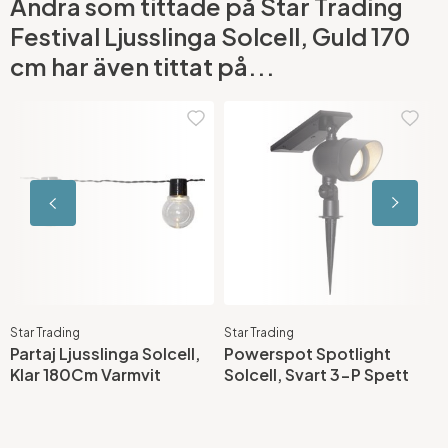
Andra som tittade på Star Trading
Festival Ljusslinga Solcell, Guld 170
cm har även tittat på...
Star Trading
Star Trading
S
Partaj Ljusslinga Solcell,
Powerspot Spotlight
D
Klar 180Cm Varmvit
Solcell, Svart 3-P Spett
S