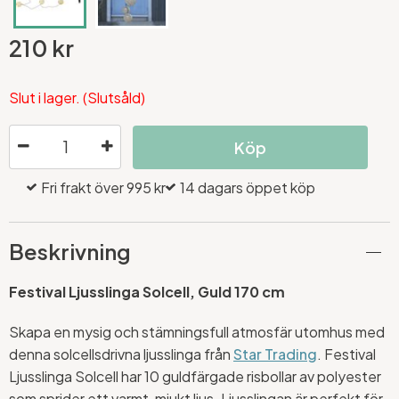
210 kr
Slut i lager. (Slutsåld)
Köp
Fri frakt över 995 kr
14 dagars öppet köp
Beskrivning
Festival Ljusslinga Solcell, Guld 170 cm
Skapa en mysig och stämningsfull atmosfär utomhus med
denna solcellsdrivna ljusslinga från
Star Trading
. Festival
Ljusslinga Solcell har 10 guldfärgade risbollar av polyester
som sprider ett varmt, mjukt ljus. Ljusslingan är perfekt för