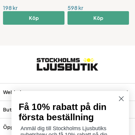
198 kr
598 kr
1
Köp
Köp
Webbshop
Få 10% rabatt på din
Butik
första beställning
Öppettider
Anmäl dig till Stockholms Ljusbutiks
nyhetsbrev och få 10% rabatt på din