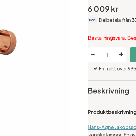
6 009 kr
Delbetala från
3
Beställningsvara. Bes
Fri frakt över 995
Beskrivning
Produktbeskrivnin
Hans-Agne Jakobss
ikoniska lampor. En av