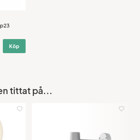
Ip23
Köp
 tittat på...