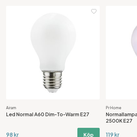
Airam
Pr Home
Led Normal A60 Dim-To-Warm E27
Normallampa
2500K E27
98 kr
119 kr
Köp