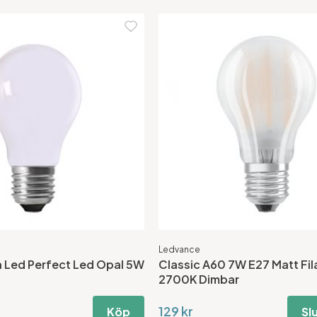
Ledvance
 Led Perfect Led Opal 5W
Classic A60 7W E27 Matt Fi
2700K Dimbar
129 kr
Köp
Slu