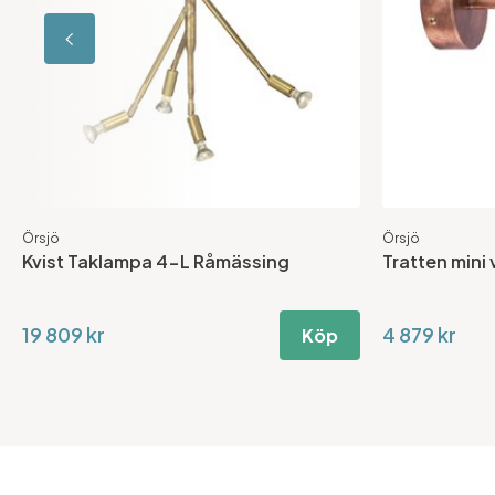
Örsjö
Örsjö
Kvist Taklampa 4-L Råmässing
Tratten mini
19 809 kr
4 879 kr
Köp