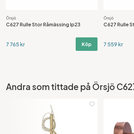
Örsjö
Örsjö
C627 Rulle Stor Råmässing Ip23
C627 Rulle S
7 765 kr
7 559 kr
Köp
Andra som tittade på Örsjö C627 