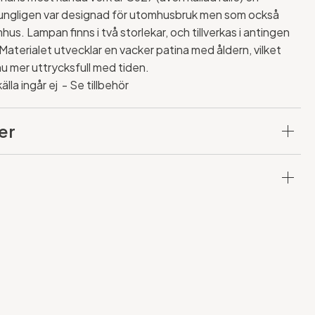
ungligen var designad för utomhusbruk men som också
us. Lampan finns i två storlekar, och tillverkas i antingen
Materialet utvecklar en vacker patina med åldern, vilket
nu mer uttrycksfull med tiden.
älla ingår ej - Se tillbehör
er