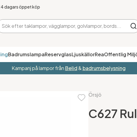
14 dagars öppet köp
ing
Badrumslampa
Reservglas
Ljuskällor
Rea
Offentlig Milj
Kampanj på lampor från
Belid
&
badrumsbelysning
Örsjö
C627 Rul