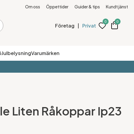
Om oss
Öppettider
Guider & tips
Kundtjänst
0
0
Företag
|
Privat
ö
Julbelysning
Varumärken
le Liten Råkoppar Ip23