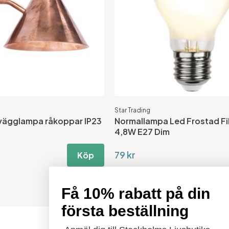
Star Trading
 vägglampa råkoppar IP23
Normallampa Led Frostad F
4,8W E27 Dim
79 kr
Köp
Få 10% rabatt på din
första beställning