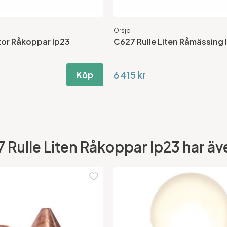
Örsjö
tor Råkoppar Ip23
C627 Rulle Liten Råmässing 
6 415 kr
Köp
Rulle Liten Råkoppar Ip23 har även