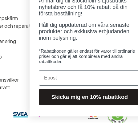
Anmäl dig till Stockholms Ljusbutiks
Öppettider
nyhetsbrev och få 10% rabatt på din
Måndag - Torsdag: 11-18
första beställning!
ampskärm
Fredag - Lördag: 11-16
Håll dig uppdaterad om våra senaste
ner och reparationer
Söndag: Stängt
produkter och exklusiva erbjudanden
Lördag 1/8 stängt
inom belysning.
anering
*Rabattkoden gäller endast för varor till ordinarie
ö
priser och går ej att kombinera med andra
rabattkoder.
Email
nsvillkor
rrätt
Skicka mig en 10% rabattkod