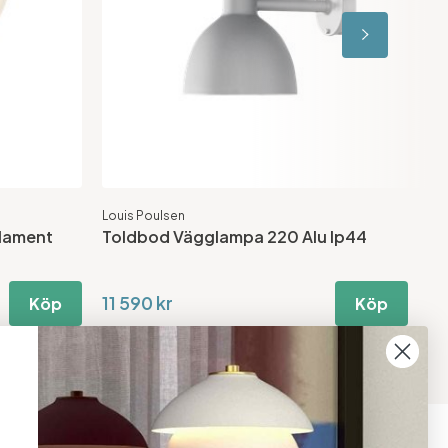
Louis Poulsen
Lou
ilament
Toldbod Vägglampa 220 Alu Ip44
To
11 590 kr
7 
Köp
Köp