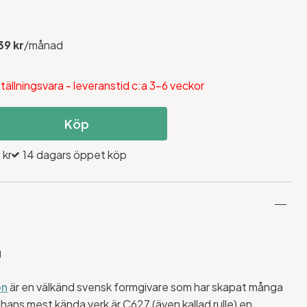
39 kr
/månad
tällningsvara - leveranstid c:a 3-6 veckor
Köp
 kr
14 dagars öppet köp
g
on
är en välkänd svensk formgivare som har skapat många
 hans mest kända verk är C627 (även kallad rulle) en