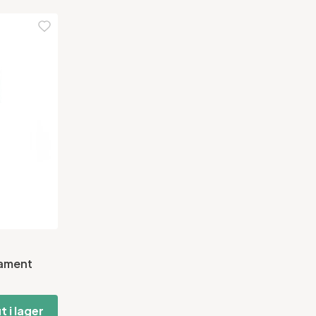
lament
t i lager