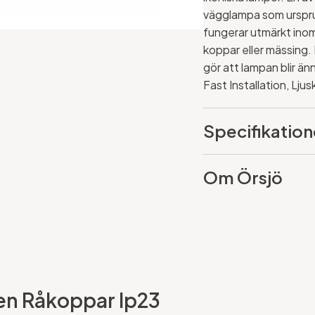
vägglampa som urspr
fungerar utmärkt inomh
koppar eller mässing. 
gör att lampan blir än
Fast Installation, Ljusk
Specifikation
Om Örsjö
iten Råkoppar Ip23