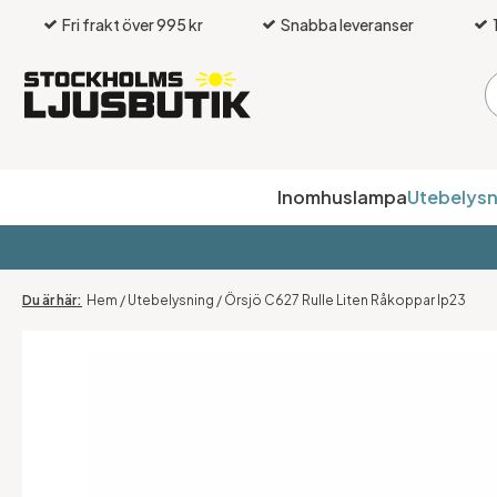
Fri frakt över 995 kr
Snabba leveranser
Inomhuslampa
Utebelysn
Hem
/
Utebelysning
/
Örsjö C627 Rulle Liten Råkoppar Ip23