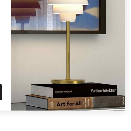
08 - 654 29 00
info@ljusbutik.se
Fler kontaktuppgifter »
Adress:
Kungsholmsgatan 6, 112 27
Stockholm