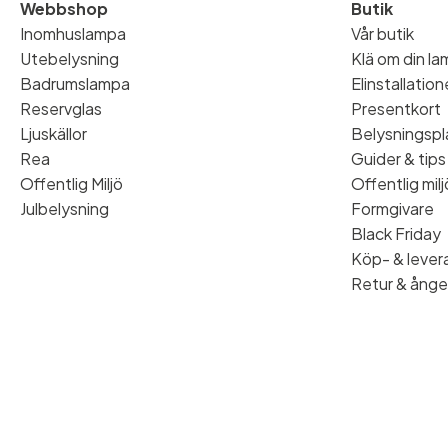
Webbshop
Butik
Inomhuslampa
Vår butik
Utebelysning
Klä om din l
Badrumslampa
Elinstallatio
Reservglas
Presentkort
Ljuskällor
Belysningspl
Rea
Guider & tips
Offentlig Miljö
Offentlig milj
Julbelysning
Formgivare
Black Friday
Köp- & levera
Retur & ånge