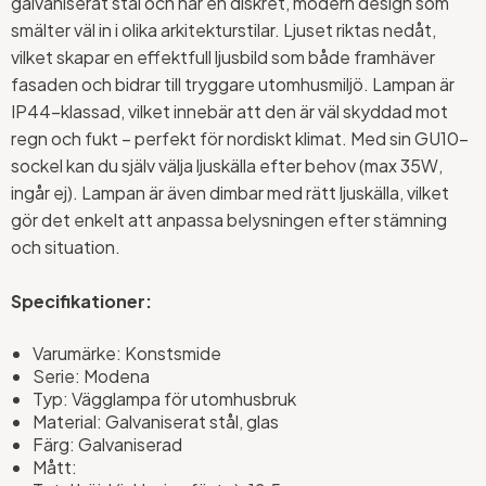
galvaniserat stål och har en diskret, modern design som
smälter väl in i olika arkitekturstilar. Ljuset riktas nedåt,
vilket skapar en effektfull ljusbild som både framhäver
fasaden och bidrar till tryggare utomhusmiljö. Lampan är
IP44-klassad, vilket innebär att den är väl skyddad mot
regn och fukt – perfekt för nordiskt klimat. Med sin GU10-
sockel kan du själv välja ljuskälla efter behov (max 35W,
ingår ej). Lampan är även dimbar med rätt ljuskälla, vilket
gör det enkelt att anpassa belysningen efter stämning
och situation.
Specifikationer:
Varumärke: Konstsmide
Serie: Modena
Typ: Vägglampa för utomhusbruk
Material: Galvaniserat stål, glas
Färg: Galvaniserad
Mått: