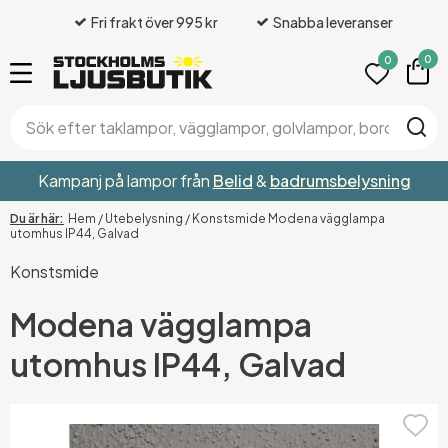
Fri frakt över 995 kr
Snabba leveranser
0
0
Kampanj på lampor från
Belid
&
badrumsbelysning
Hem
/
Utebelysning
/
Konstsmide Modena vägglampa
utomhus IP44, Galvad
Konstsmide
Modena vägglampa
utomhus IP44, Galvad