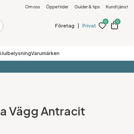
Om oss
Öppettider
Guider & tips
Kundtjänst
0
0
Företag
|
Privat
ö
Julbelysning
Varumärken
a Vägg Antracit