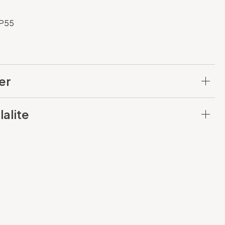
IP55
er
lalite