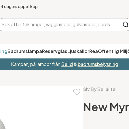
14 dagars öppet köp
ing
Badrumslampa
Reservglas
Ljuskällor
Rea
Offentlig Milj
Kampanj på lampor från
Belid
&
badrumsbelysning
Slv By Bellalite
New Myr