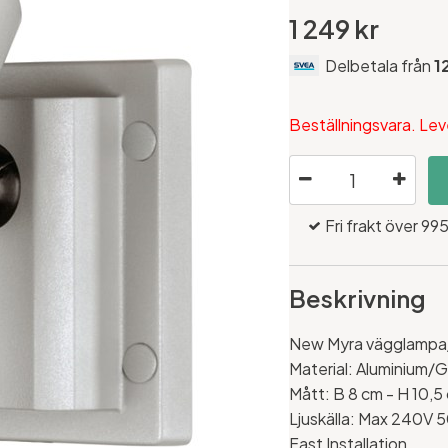
1 249 kr
Delbetala från
1
Beställningsvara. Lev
Fri frakt över 995
Beskrivning
New Myra vägglampa/
Material: Aluminium/G
Mått: B 8 cm - H 10,5
Ljuskälla: Max 240V 
Fast Installation