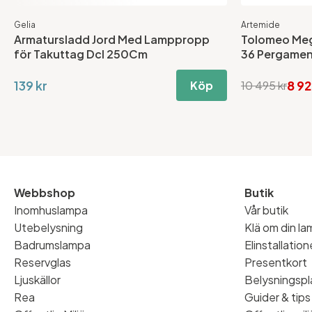
Gelia
Artemide
Armatursladd Jord Med Lamppropp
Tolomeo Meg
för Takuttag Dcl 250Cm
36 Pergamen
139 kr
8 92
Köp
10 495 kr
Webbshop
Butik
Inomhuslampa
Vår butik
Utebelysning
Klä om din l
Badrumslampa
Elinstallatio
Reservglas
Presentkort
Ljuskällor
Belysningspl
Rea
Guider & tips