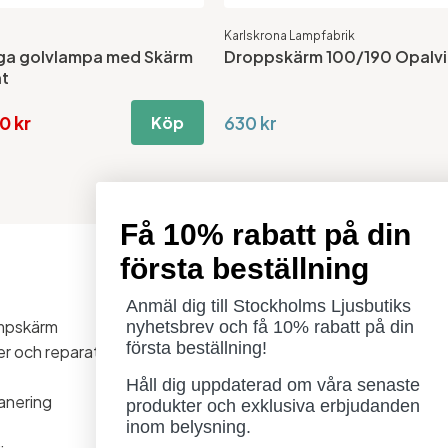
Karlskrona Lampfabrik
a golvlampa med Skärm
Droppskärm 100/190 Opalvi
t
0 kr
630 kr
Köp
Få 10% rabatt på din
första beställning
Öppettider
Måndag - Torsdag: 11-18
Anmäl dig till Stockholms Ljusbutiks
ampskärm
Fredag - Lördag: 11-16
nyhetsbrev och få 10% rabatt på din
första beställning!
ner och reparationer
Söndag: Stängt
Lördag 1/8 stängt
Håll dig uppdaterad om våra senaste
anering
produkter och exklusiva erbjudanden
inom belysning.