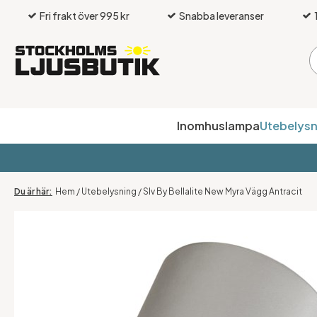
Fri frakt över 995 kr
Snabba leveranser
Inomhuslampa
Utebelysn
Hem
/
Utebelysning
/
Slv By Bellalite New Myra Vägg Antracit