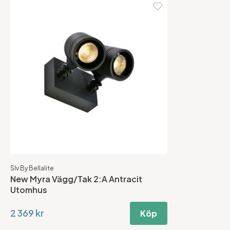
Slv By Bellalite
New Myra Vägg/Tak 2:A Antracit
Utomhus
2 369 kr
Köp