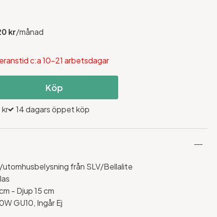
20 kr
/månad
eranstid c:a 10-21 arbetsdagar
Köp
 kr
14 dagars öppet köp
utomhusbelysning från SLV/Bellalite
las
 cm - Djup 15 cm
50W GU10, Ingår Ej