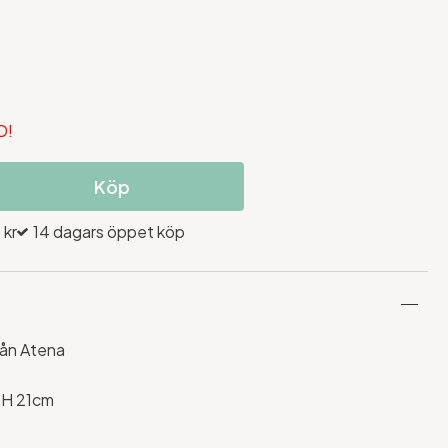
D!
Köp
 kr
14 dagars öppet köp
rån Atena
 H 21cm