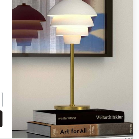
08 - 654 29 00
info@ljusbutik.se
Fler kontaktuppgifter »
Adress:
Kungsholmsgatan 6, 112 27
Stockholm