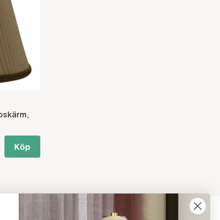
pskärm,
Köp