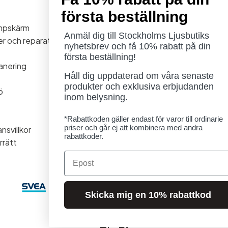
Öppettider
första beställning
Måndag - Torsdag: 11-18
ampskärm
Fredag - Lördag: 11-16
Anmäl dig till Stockholms Ljusbutiks
ner och reparationer
Söndag: Stängt
nyhetsbrev och få 10% rabatt på din
Lördag 1/8 stängt
första beställning!
anering
Håll dig uppdaterad om våra senaste
produkter och exklusiva erbjudanden
ö
inom belysning.
*Rabattkoden gäller endast för varor till ordinarie
priser och går ej att kombinera med andra
nsvillkor
rabattkoder.
rrätt
Email
Skicka mig en 10% rabattkod