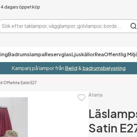
14 dagars öppet köp
ing
Badrumslampa
Reservglas
Ljuskällor
Rea
Offentlig Milj
Kampanj på lampor från
Belid
&
badrumsbelysning
6 Offwhite Satin E27
Atena
Läslamp
Satin E2