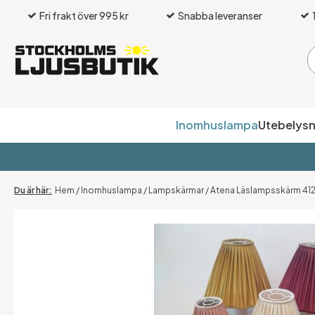
Fri frakt över 995 kr
Snabba leveranser
Inomhuslampa
Utebelysn
Hem
/
Inomhuslampa
/
Lampskärmar
/
Atena Läslampsskärm 412