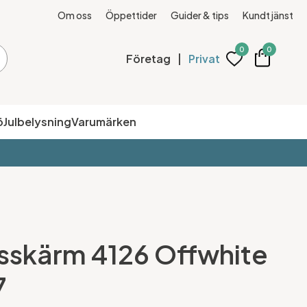
Om oss
Öppettider
Guider & tips
Kundtjänst
0
0
Företag
|
Privat
ö
Julbelysning
Varumärken
sskärm 4126 Offwhite
7