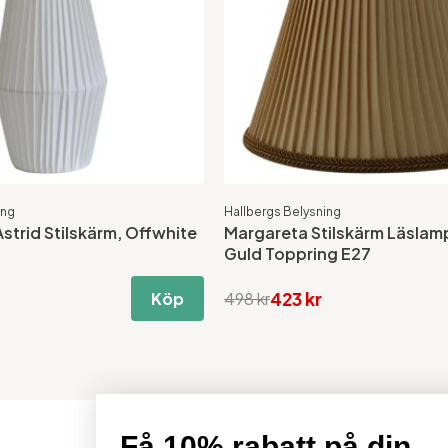
ing
Hallbergs Belysning
trid Stilskärm, Offwhite
Margareta Stilskärm Läslam
Guld Toppring E27
423 kr
Köp
498 kr
Få 10% rabatt på din