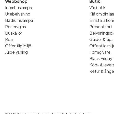
Webbshop
Butik
Inomhuslampa
Vår butik
Utebelysning
Klä om din l
Badrumslampa
Elinstallatio
Reservglas
Presentkort
Ljuskällor
Belysningspl
Rea
Guider & tips
Offentlig Miljö
Offentlig milj
Julbelysning
Formgivare
Black Friday
Köp- & levera
Retur & ånge