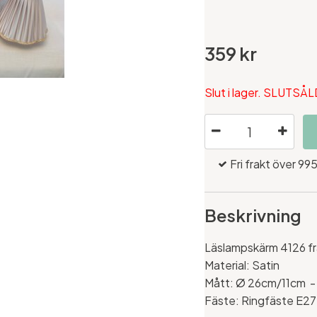
359 kr
Slut i lager. SLUTSÅL
Fri frakt över 995
Beskrivning
Läslampskärm 4126 f
Material: Satin
Mått:
Ø 26
cm/11cm -
Fäste: Ringfäste E27