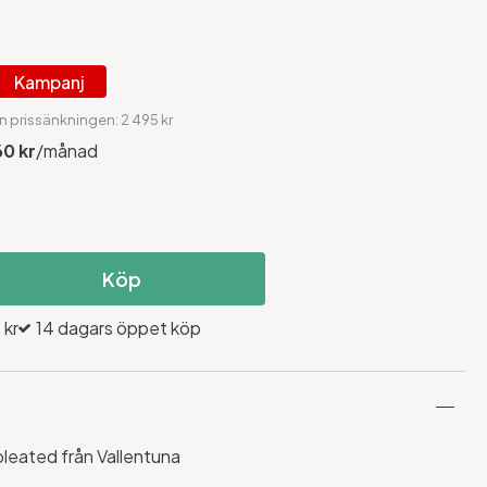
Kampanj
n prissänkningen: 2 495 kr
60 kr
/månad
Köp
 kr
14 dagars öppet köp
eated från Vallentuna