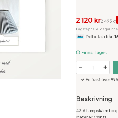
2 120 kr
2 495 kr
Lägsta pris 30 dagar inna
Delbetala från
1
Finns i lager.
Fri frakt över 995
Beskrivning
43:A Lampskärm boxpl
Material: Chintz