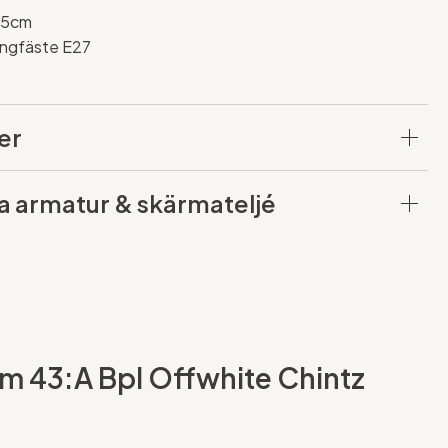
25cm
ringfäste E27
er
a armatur & skärmateljé
m 43:A Bpl Offwhite Chintz