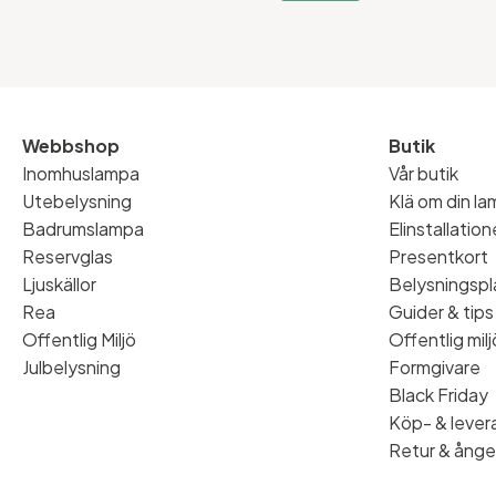
Webbshop
Butik
Inomhuslampa
Vår butik
Utebelysning
Klä om din l
Badrumslampa
Elinstallatio
Reservglas
Presentkort
Ljuskällor
Belysningspl
Rea
Guider & tips
Offentlig Miljö
Offentlig milj
Julbelysning
Formgivare
Black Friday
Köp- & levera
Retur & ånge