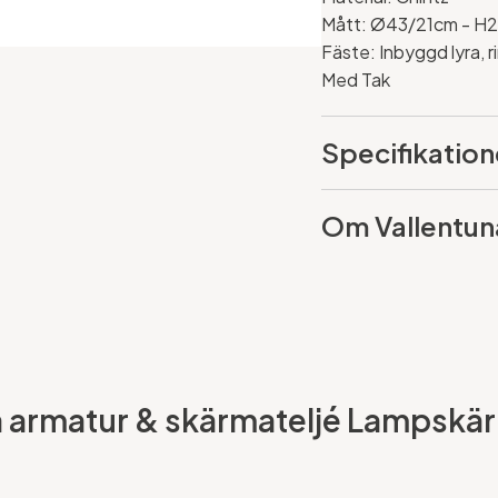
Mått:
Ø43/21cm - H
Fäste: Inbyggd lyra, 
Med Tak
Specifikation
Om Vallentun
a armatur & skärmateljé Lampskär