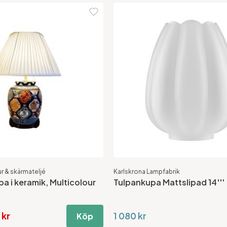
r & skärmateljé
Karlskrona Lampfabrik
a i keramik, Multicolour
Tulpankupa Mattslipad 14'''
 kr
1 080 kr
Köp