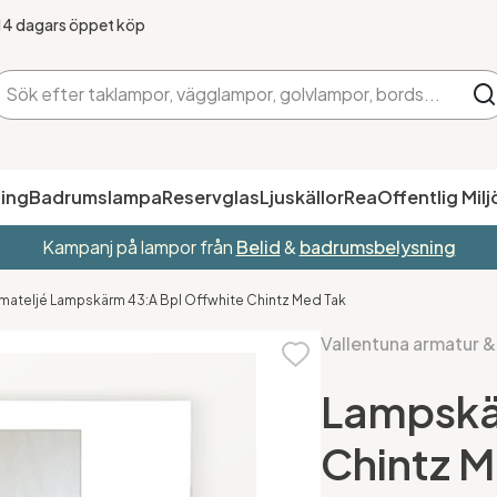
14 dagars öppet köp
ing
Badrumslampa
Reservglas
Ljuskällor
Rea
Offentlig Milj
Kampanj på lampor från
Belid
&
badrumsbelysning
rmateljé Lampskärm 43:A Bpl Offwhite Chintz Med Tak
Vallentuna armatur &
Lampskä
Chintz M