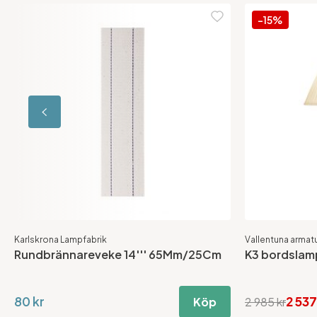
-15%
Karlskrona Lampfabrik
Vallentuna armatu
Rundbrännareveke 14''' 65Mm/25Cm
K3 bordslamp
80 kr
2 537
Köp
2 985 kr