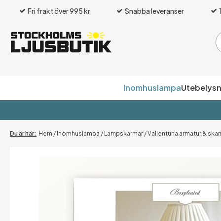
Fri frakt över 995 kr
Snabba leveranser
Inomhuslampa
Utebelysn
Hem
/
Inomhuslampa
/
Lampskärmar
/
Vallentuna armatur & skä