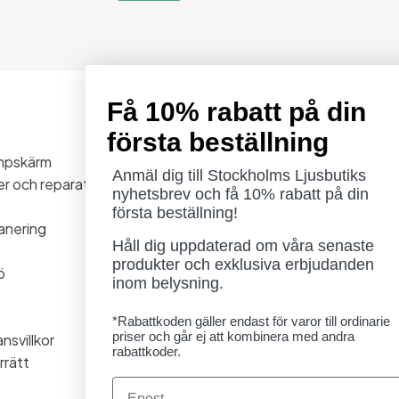
Få 10% rabatt på din
Öppettider
första beställning
Måndag - Torsdag: 11-18
ampskärm
Fredag - Lördag: 11-16
Anmäl dig till Stockholms Ljusbutiks
ner och reparationer
Söndag: Stängt
nyhetsbrev och få 10% rabatt på din
Lördag 1/8 stängt
första beställning!
anering
Håll dig uppdaterad om våra senaste
produkter och exklusiva erbjudanden
ö
inom belysning.
*Rabattkoden gäller endast för varor till ordinarie
priser och går ej att kombinera med andra
nsvillkor
rabattkoder.
rrätt
Email