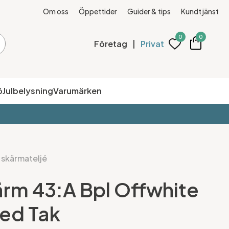
Om oss
Öppettider
Guider & tips
Kundtjänst
0
0
Företag
|
Privat
ö
Julbelysning
Varumärken
 skärmateljé
rm 43:A Bpl Offwhite
ed Tak