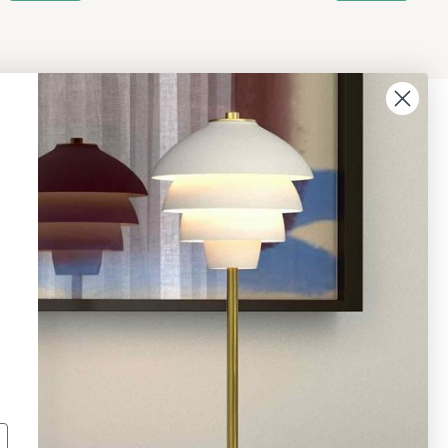
08 - 654 29 00
info@ljusbutik.se
Fler kontaktuppgifter »
Adress:
Kungsholmsgatan 6, 112 27
Stockholm