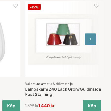
-15%
Vallentuna armatur & skärmateljé
Hal
Lampskärm Z40 Lack Grön/Guldinsida
Ca
Fast Ställning
1 440 kr
Köp
1 695 kr
Köp
55