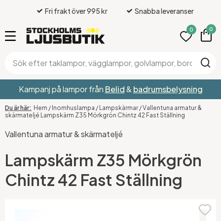
Fri frakt över 995 kr
Snabba leveranser
0
0
Kampanj på lampor från
Belid
&
badrumsbelysning
Hem
/
Inomhuslampa
/
Lampskärmar
/
Vallentuna armatur &
skärmateljé Lampskärm Z35 Mörkgrön Chintz 42 Fast Ställning
Vallentuna armatur & skärmateljé
Lampskärm Z35 Mörkgrön
Chintz 42 Fast Ställning