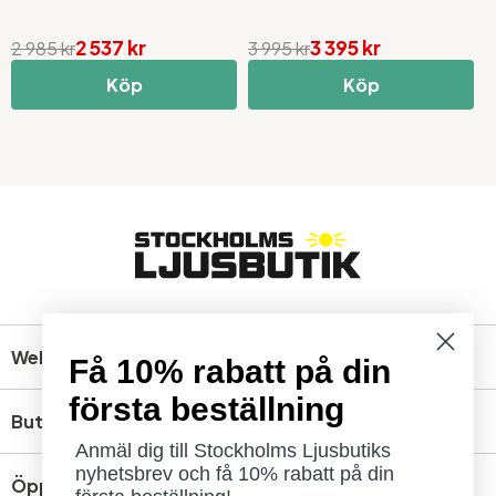
2 537 kr
3 395 kr
2 985 kr
3 995 kr
2
Köp
Köp
Webbshop
Få 10% rabatt på din
första beställning
Butik
Anmäl dig till Stockholms Ljusbutiks
nyhetsbrev och få 10% rabatt på din
Öppettider