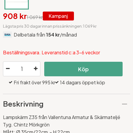
908 kr
Kampanj
1 069 kr
Lägsta pris 30 dagar innan prissänkningen: 1 069 kr
Delbetala från
154 kr
/månad
Beställningsvara. Leveranstid c:a 3-6 veckor
Köp
Fri frakt över 995 kr
14 dagars öppet köp
Beskrivning
Lampskärm Z35 från Vallentuna Armatur & Skärmateljé
Tyg. Chintz Mörkgrön
Mått:
Ø 35
cm/22cm - H 22cm