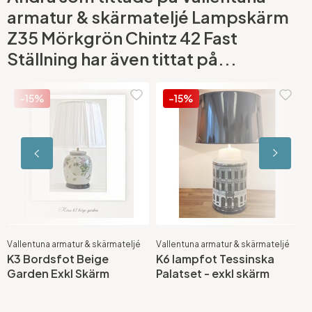
armatur & skärmateljé Lampskärm
Z35 Mörkgrön Chintz 42 Fast
Ställning har även tittat på...
-15%
-15%
Vallentuna armatur & skärmateljé
Vallentuna armatur & skärmateljé
V
K3 Bordsfot Beige
K6 lampfot Tessinska
K
Garden Exkl Skärm
Palatset - exkl skärm
S