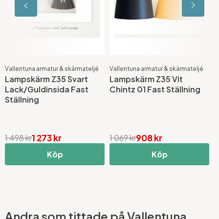
Vallentuna armatur & skärmateljé
Vallentuna armatur & skärmateljé
V
Lampskärm Z35 Svart
Lampskärm Z35 Vit
L
Lack/Guldinsida Fast
Chintz 01 Fast Ställning
C
Ställning
F
1 273 kr
908 kr
1 498 kr
1 069 kr
1
Köp
Köp
Andra som tittade på Vallentuna