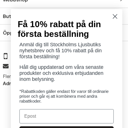
Butik
Få 10% rabatt på din
första beställning
Öppettider
Anmäl dig till Stockholms Ljusbutiks
nyhetsbrev och få 10% rabatt på din
08 - 654 29 00
första beställning!
info@ljusbutik.se
Håll dig uppdaterad om våra senaste
produkter och exklusiva erbjudanden
Fler kontaktuppgifter »
inom belysning.
Adress:
Kungsholmsgatan 6, 112 27 Stockholm
*Rabattkoden gäller endast för varor till ordinarie
priser och går ej att kombinera med andra
rabattkoder.
Email