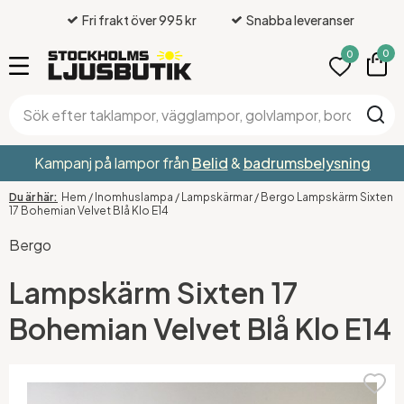
Fri frakt över 995 kr
Snabba leveranser
0
0
Kampanj på lampor från
Belid
&
badrumsbelysning
Hem
/
Inomhuslampa
/
Lampskärmar
/
Bergo Lampskärm Sixten
17 Bohemian Velvet Blå Klo E14
Bergo
Lampskärm Sixten 17
Bohemian Velvet Blå Klo E14