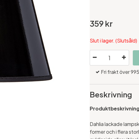
359 kr
Slut i lager. (Slutsåld)
Fri frakt över 995
Beskrivning
Produktbeskrivnin
Dahlia lackade lampsk
former och i flera sto