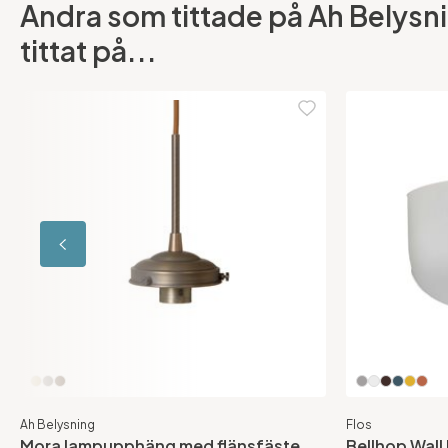
Andra som tittade på Ah Belysn
tittat på...
Ah Belysning
Flos
Mora lampupphäng med flänsfäste
Bellhop Wal