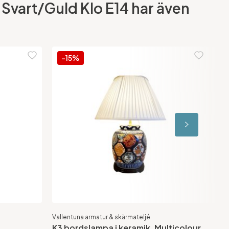
Svart/Guld Klo E14 har även
-15%
Vallentuna armatur & skärmateljé
Ah 
K3 bordslampa i keramik, Multicolour
Ku