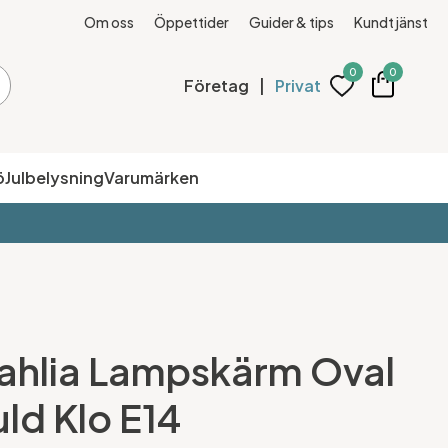
Om oss
Öppettider
Guider & tips
Kundtjänst
0
0
Företag
|
Privat
ö
Julbelysning
Varumärken
ahlia Lampskärm Oval
ld Klo E14