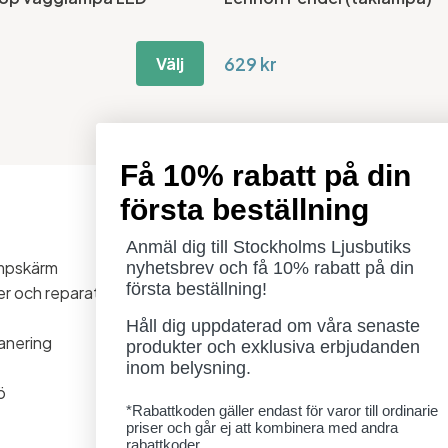
629 kr
Välj
Få 10% rabatt på din
första beställning
Öppettider
Måndag - Torsdag: 11-18
Anmäl dig till Stockholms Ljusbutiks
ampskärm
Fredag - Lördag: 11-16
nyhetsbrev och få 10% rabatt på din
första beställning!
ner och reparationer
Söndag: Stängt
Lördag 1/8 stängt
Håll dig uppdaterad om våra senaste
anering
produkter och exklusiva erbjudanden
inom belysning.
ö
*Rabattkoden gäller endast för varor till ordinarie
priser och går ej att kombinera med andra
rabattkoder.