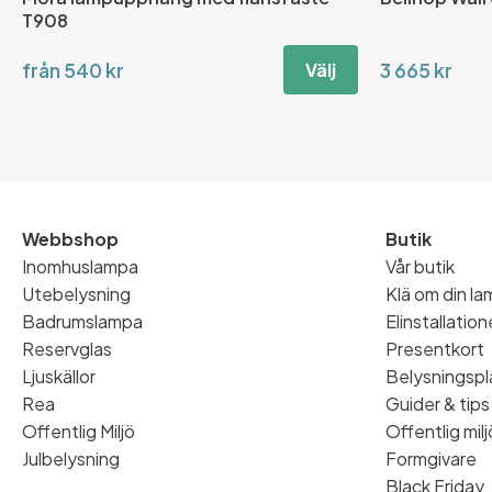
T908
från 540 kr
3 665 kr
Välj
Webbshop
Butik
Inomhuslampa
Vår butik
Utebelysning
Klä om din l
Badrumslampa
Elinstallatio
Reservglas
Presentkort
Ljuskällor
Belysningspl
Rea
Guider & tips
Offentlig Miljö
Offentlig milj
Julbelysning
Formgivare
Black Friday