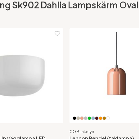
ing Sk902 Dahlia Lampskärm Oval 
CO Bankeryd
l Up vägglampa LED
Lennon Pendel (taklampa)