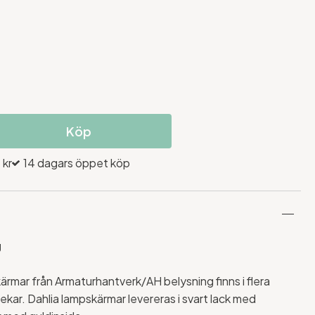
Köp
 kr
14 dagars öppet köp
g
ärmar från Armaturhantverk/AH belysning finns i flera
rlekar. Dahlia lampskärmar levereras i svart lack med