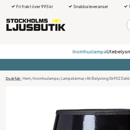
Fri frakt över 995 kr
Snabba leveranser
Inomhuslampa
Utebelysn
Hem
/
Inomhuslampa
/
Lampskärmar
/
Ah Belysning Sk902 Dahli