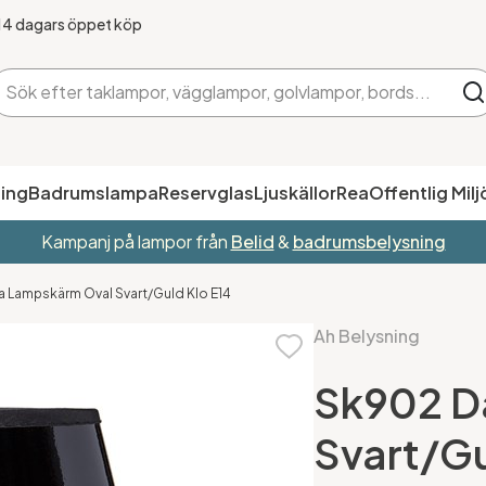
14 dagars öppet köp
ing
Badrumslampa
Reservglas
Ljuskällor
Rea
Offentlig Milj
Kampanj på lampor från
Belid
&
badrumsbelysning
a Lampskärm Oval Svart/Guld Klo E14
Ah Belysning
Sk902 D
Svart/Gu