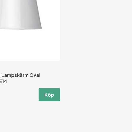
a Lampskärm Oval
 E14
Köp