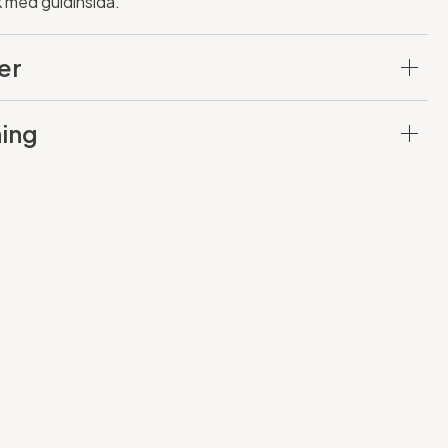
ck med guldinsida.
er
ing