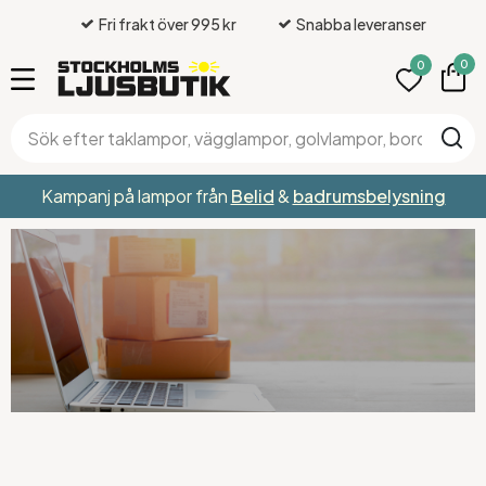
Fri frakt över 995 kr
Snabba leveranser
0
0
Kampanj på lampor från
Belid
&
badrumsbelysning