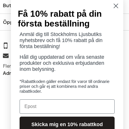
Butik
Få 10% rabatt på din
första beställning
Öppettider
Anmäl dig till Stockholms Ljusbutiks
nyhetsbrev och få 10% rabatt på din
08 - 654 29 00
första beställning!
info@ljusbutik.se
Håll dig uppdaterad om våra senaste
produkter och exklusiva erbjudanden
Fler kontaktuppgifter »
inom belysning.
Adress:
Kungsholmsgatan 6, 112 27 Stockholm
*Rabattkoden gäller endast för varor till ordinarie
priser och går ej att kombinera med andra
rabattkoder.
Email
© 2026 Stockholms Ljusbutik. Alla rättigheter förbehållna.
Skicka mig en 10% rabattkod