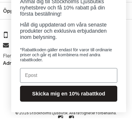
Anmäl dig till Stockholms Ljusbutiks
nyhetsbrev och få 10% rabatt på din
Öppettider
första beställning!
Håll dig uppdaterad om våra senaste
produkter och exklusiva erbjudanden
08 - 654 29 00
inom belysning.
info@ljusbutik.se
*Rabattkoden gäller endast för varor till ordinarie
priser och går ej att kombinera med andra
Fler kontaktuppgifter »
rabattkoder.
Adress:
Kungsholmsgatan 6, 112 27 Stockholm
Email
Skicka mig en 10% rabattkod
© 2026 Stockholms Ljusbutik. Alla rättigheter förbehållna.