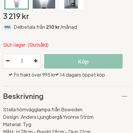
3 219 kr
Delbetala från
210 kr
/månad
Slut i lager. (Slutsåld)
Köp
Fri frakt över 995 kr
14 dagars öppet köp
Beskrivning
Stella hörnvägglampa från Bsweden
Design: Anders Ljungberg&Yvonne Ström
Material: Tyg
Mått: H 78cm - Bredd 28cm - Djup 21cm