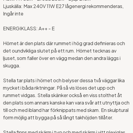
Ljuskälla: Max 240V 11W E27 lågenergi rekommenderas,
Ingår inte
ENERGIKLASS: A++ - E
Hörnet är den plats där rummet i hög grad definieras och
det oundvikliga slutet på ett rum. Hörnet tecknas av
ljuset, som faller över en vägg medan den andra läggs i
skugga.
Stella tar plats i hörnet och belyser dessa två väggar lika
mycket i båda riktningar. På så vis löses det upp och
rummet vidgas. Stella skänker också en viss stolthet åt
den plats som annars kanske kan vara svår att utnyttja och
till och med ibland har förknippats med skam. En skulptural
form möjlig att bygga på så långt takhöjden tillåter.
Stella finns med skärm i tyg och med skärm i vitt plexiglas.