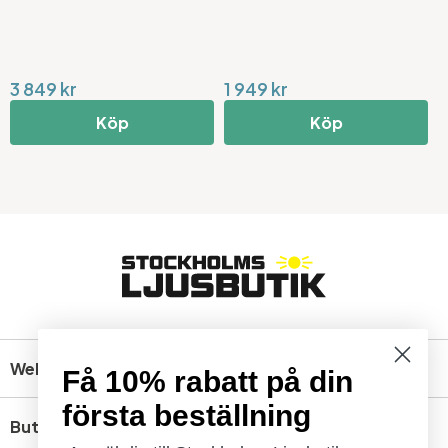
3 849 kr
1 949 kr
3
Köp
Köp
Webbshop
Få 10% rabatt på din
första beställning
Butik