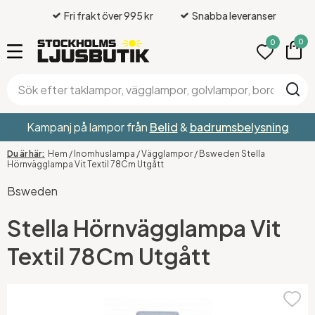
Fri frakt över 995 kr
Snabba leveranser
0
0
Kampanj på lampor från
Belid
&
badrumsbelysning
Hem
/
Inomhuslampa
/
Vägglampor
/
Bsweden Stella
Hörnvägglampa Vit Textil 78Cm Utgått
Bsweden
Stella Hörnvägglampa Vit
Textil 78Cm Utgått