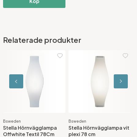
Köp
Relaterade produkter
Bsweden
Bsweden
B
Stella Hörnvägglampa
Stella Hörnvägglampa vit
S
Offwhite Textil 78Cm
plexi 78 cm
S