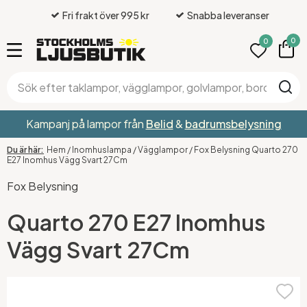
Fri frakt över 995 kr
Snabba leveranser
0
0
Kampanj på lampor från
Belid
&
badrumsbelysning
Hem
/
Inomhuslampa
/
Vägglampor
/
Fox Belysning Quarto 270
E27 Inomhus Vägg Svart 27Cm
Fox Belysning
Quarto 270 E27 Inomhus
Vägg Svart 27Cm