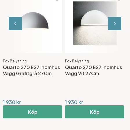
Fox Belysning
Fox Belysning
F
Quarto 270 E27 Inomhus
Quarto 270 E27 Inomhus
Q
Vägg Grafitgrå 27Cm
Vägg Vit 27Cm
K
1 930 kr
1 930 kr
4
Köp
Köp