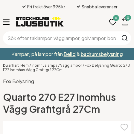
Fri frakt över 995 kr
Snabba leveranser
0
0
Kampanj på lampor från
Belid
&
badrumsbelysning
Hem
/
Inomhuslampa
/
Vägglampor
/
Fox Belysning Quarto 270
E27 Inomhus Vägg Grafitgrå 27Cm
Fox Belysning
Quarto 270 E27 Inomhus
Vägg Grafitgrå 27Cm