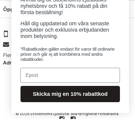
nyhetsbrev och få 10% rabatt på din
Öppettider
första beställning!
Håll dig uppdaterad om våra senaste
produkter och exklusiva erbjudanden
08 - 654 29 00
inom belysning.
info@ljusbutik.se
*Rabattkoden gäller endast för varor till ordinarie
priser och går ej att kombinera med andra
Fler kontaktuppgifter »
rabattkoder.
Adress:
Kungsholmsgatan 6, 112 27 Stockholm
Email
Skicka mig en 10% rabattkod
© 2026 Stockholms Ljusbutik. Alla rättigheter förbehållna.