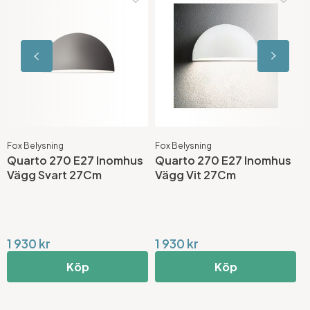
Fox Belysning
Fox Belysning
F
Quarto 270 E27 Inomhus
Quarto 270 E27 Inomhus
Q
Vägg Svart 27Cm
Vägg Vit 27Cm
K
1 930 kr
1 930 kr
4
Köp
Köp