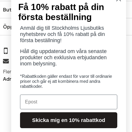
Få 10% rabatt på din
Butik
första beställning
Öppettider
Anmäl dig till Stockholms Ljusbutiks
nyhetsbrev och få 10% rabatt på din
första beställning!
08 - 654 29 00
Håll dig uppdaterad om våra senaste
produkter och exklusiva erbjudanden
info@ljusbutik.se
inom belysning.
Fler kontaktuppgifter »
*Rabattkoden gäller endast för varor till ordinarie
Adress:
Kungsholmsgatan 6, 112 27 Stockholm
priser och går ej att kombinera med andra
rabattkoder.
Email
Skicka mig en 10% rabattkod
© 2026 Stockholms Ljusbutik. Alla rättigheter förbehållna.