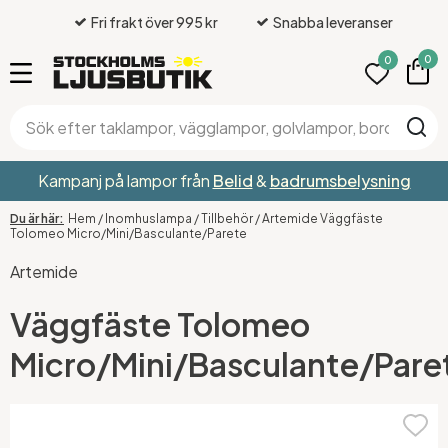
Fri frakt över 995 kr
Snabba leveranser
0
0
Kampanj på lampor från
Belid
&
badrumsbelysning
Hem
/
Inomhuslampa
/
Tillbehör
/
Artemide Väggfäste
Tolomeo Micro/Mini/Basculante/Parete
Artemide
Väggfäste Tolomeo
Micro/Mini/Basculante/Pare