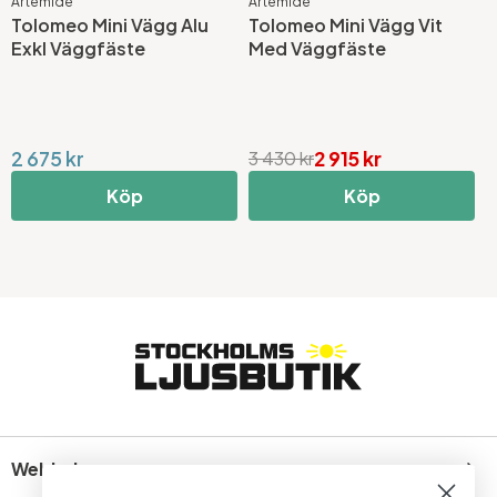
Artemide
Artemide
A
Tolomeo Mini Vägg Alu
Tolomeo Mini Vägg Vit
T
Exkl Väggfäste
Med Väggfäste
U
2 675 kr
2 915 kr
3 430 kr
2
Köp
Köp
Webbshop