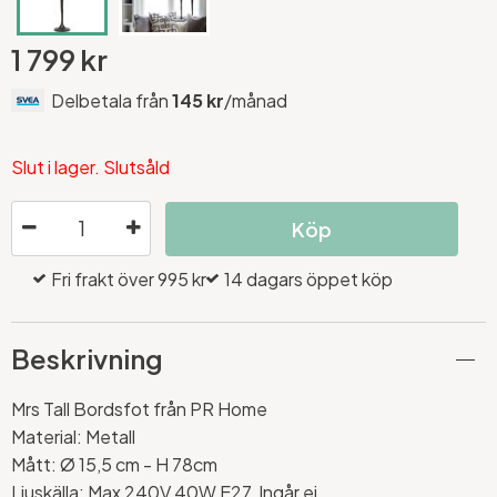
1 799 kr
Delbetala från
145 kr
/månad
Slut i lager. Slutsåld
Köp
Fri frakt över 995 kr
14 dagars öppet köp
Beskrivning
Mrs Tall Bordsfot från PR Home
Material: Metall
Mått: Ø 15,5 cm - H 78cm
Ljuskälla: Max 240V 40W E27, Ingår ej