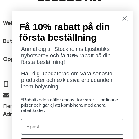
Webbshop
Få 10% rabatt på din
första beställning
Butik
Anmäl dig till Stockholms Ljusbutiks
nyhetsbrev och få 10% rabatt på din
Öppettider
första beställning!
Håll dig uppdaterad om våra senaste
produkter och exklusiva erbjudanden
08 - 654 29 00
inom belysning.
info@ljusbutik.se
*Rabattkoden gäller endast för varor till ordinarie
priser och går ej att kombinera med andra
Fler kontaktuppgifter »
rabattkoder.
Adress:
Kungsholmsgatan 6, 112 27 Stockholm
Email