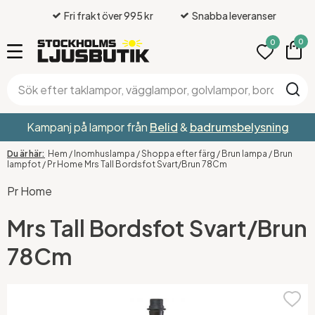
Fri frakt över 995 kr
Snabba leveranser
0
0
Kampanj på lampor från
Belid
&
badrumsbelysning
Hem
/
Inomhuslampa
/
Shoppa efter färg
/
Brun lampa
/
Brun
lampfot
/
Pr Home Mrs Tall Bordsfot Svart/Brun 78Cm
Pr Home
Mrs Tall Bordsfot Svart/Brun
78Cm