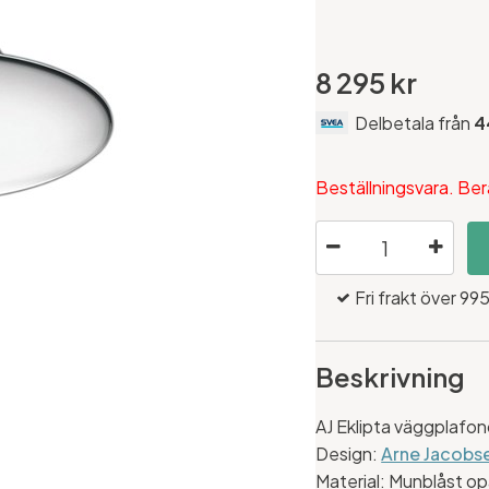
8 295 kr
Delbetala från
4
Beställningsvara. Ber
Fri frakt över 995
Beskrivning
AJ Eklipta väggplafo
Design:
Arne Jacobs
Material: Munblåst op