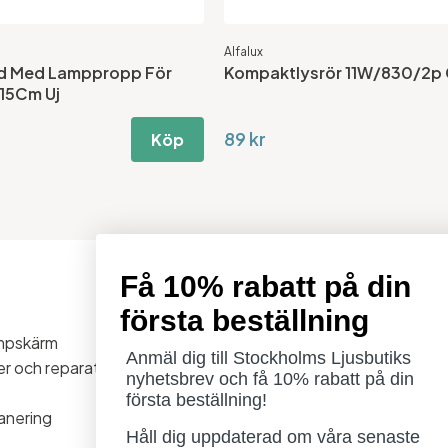
Alfalux
d Med Lamppropp För
Kompaktlysrör 11W/830/2p
 15Cm Uj
89 kr
Köp
Få 10% rabatt på din
Öppettider
första beställning
Måndag - Torsdag: 11-18
ampskärm
Fredag - Lördag: 11-16
Anmäl dig till Stockholms Ljusbutiks
ner och reparationer
Söndag: Stängt
nyhetsbrev och få 10% rabatt på din
Lördag 1/8 stängt
första beställning!
anering
Håll dig uppdaterad om våra senaste