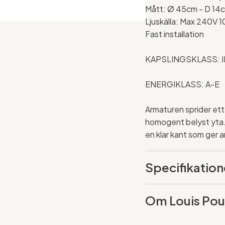
Mått: Ø 45cm - D 14
Ljuskälla: Max 240V 1
Fast installation
KAPSLINGSKLASS: IP
ENERGIKLASS: A-E
Armaturen sprider ett 
homogent belyst yta.
en klar kant som ger 
Specifikation
Om Louis Pou