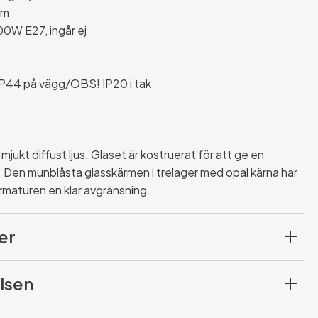
cm
00W E27, ingår ej
44 på vägg/OBS! IP20 i tak
mjukt diffust ljus. Glaset är kostruerat för att ge en
 Den munblåsta glasskärmen i trelager med opal kärna har
armaturen en klar avgränsning.
er
lsen