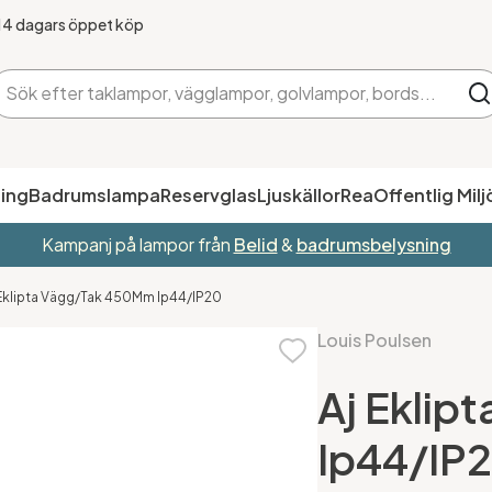
14 dagars öppet köp
ing
Badrumslampa
Reservglas
Ljuskällor
Rea
Offentlig Milj
Kampanj på lampor från
Belid
&
badrumsbelysning
 Eklipta Vägg/Tak 450Mm Ip44/IP20
Louis Poulsen
Aj Ekli
Ip44/IP