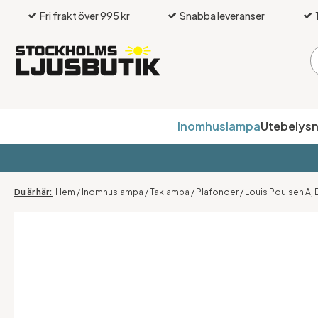
Fri frakt över 995 kr
Snabba leveranser
Inomhuslampa
Utebelysn
Hem
/
Inomhuslampa
/
Taklampa
/
Plafonder
/
Louis Poulsen Aj