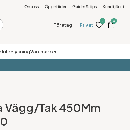
Om oss
Öppettider
Guider & tips
Kundtjänst
0
0
Företag
|
Privat
ö
Julbelysning
Varumärken
pta Vägg/Tak 450Mm
20