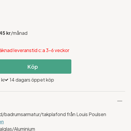
45 kr
/månad
äknad leveranstid c:a 3-6 veckor
Köp
 kr
14 dagars öppet köp
nd/badrumsarmatur/takplafond från Louis Poulsen
en
alglas/Aluminium