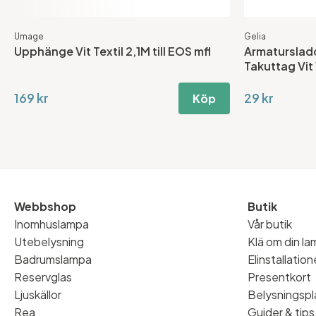
Umage
Gelia
Upphänge Vit Textil 2,1M till EOS mfl
Armaturslad
Takuttag Vit
169 kr
29 kr
Köp
Webbshop
Butik
Inomhuslampa
Vår butik
Utebelysning
Klä om din l
Badrumslampa
Elinstallatio
Reservglas
Presentkort
Ljuskällor
Belysningspl
Rea
Guider & tips