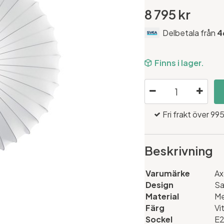
8 795 kr
Delbetala från
4
Finns i lager.
Fri frakt över 995
Beskrivning
Varumärke
Ax
Design
Sa
Material
Me
Färg
Vi
Sockel
E