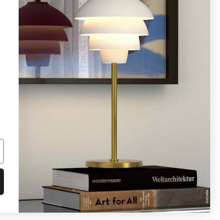
08 - 654 29 00
info@ljusbutik.se
Fler kontaktuppgifter »
Adress:
Kungsholmsgatan 6, 112 27
Stockholm