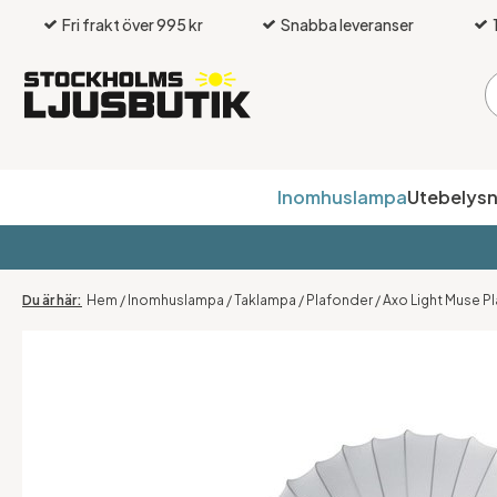
Fri frakt över 995 kr
Snabba leveranser
Inomhuslampa
Utebelysn
Hem
/
Inomhuslampa
/
Taklampa
/
Plafonder
/
Axo Light Muse P