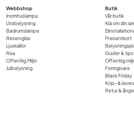
Webbshop
Butik
Inomhuslampa
Vår butik
Utebelysning
Klä om din l
Badrumslampa
Elinstallatio
Reservglas
Presentkort
Ljuskällor
Belysningspl
Rea
Guider & tips
Offentlig Miljö
Offentlig milj
Julbelysning
Formgivare
Black Friday
Köp- & levera
Retur & ånge