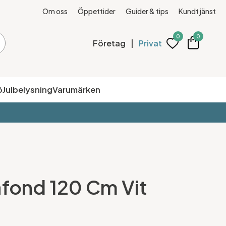
Om oss
Öppettider
Guider & tips
Kundtjänst
0
0
Företag
|
Privat
ö
Julbelysning
Varumärken
fond 120 Cm Vit