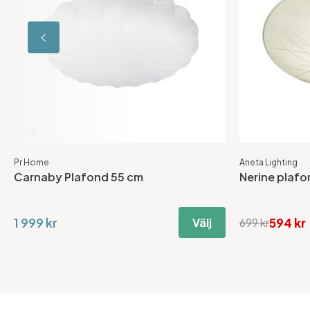
Pr Home
Aneta Lighting
Carnaby Plafond 55 cm
Nerine plafo
1 999 kr
594 kr
Välj
699 kr