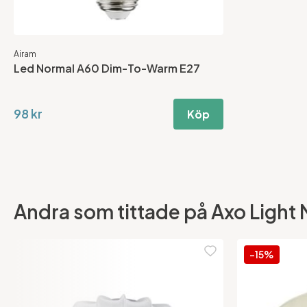
Airam
Led Normal A60 Dim-To-Warm E27
98 kr
Köp
Andra som tittade på Axo Light M
-15%