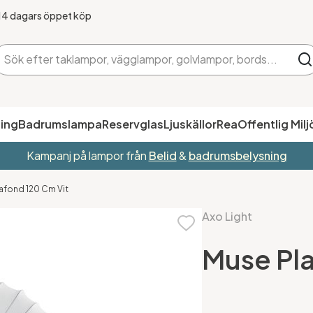
14 dagars öppet köp
ing
Badrumslampa
Reservglas
Ljuskällor
Rea
Offentlig Milj
Kampanj på lampor från
Belid
&
badrumsbelysning
lafond 120 Cm Vit
Axo Light
Muse Pla