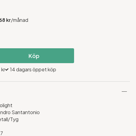
68 kr
/månad
Köp
 kr
14 dagars öppet köp
olight
ndro Santantonio
tall/Tyg
t
27