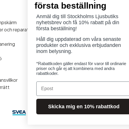
första beställning
Öppettider
Måndag - Torsdag: 11-18
Anmäl dig till Stockholms Ljusbutiks
ampskärm
Fredag - Lördag: 11-16
nyhetsbrev och få 10% rabatt på din
första beställning!
ner och reparationer
Söndag: Stängt
Lördag 1/8 stängt
Håll dig uppdaterad om våra senaste
anering
produkter och exklusiva erbjudanden
inom belysning.
ö
*Rabattkoden gäller endast för varor till ordinarie
priser och går ej att kombinera med andra
rabattkoder.
nsvillkor
Email
rrätt
Skicka mig en 10% rabattkod