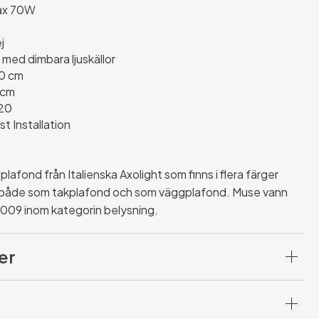
ax 70W
j
, med dimbara ljuskällor
0 cm
 cm
20
st Installation
lafond från Italienska Axolight som finns i flera färger
 både som takplafond och som väggplafond. Muse vann
09 inom kategorin belysning.
er