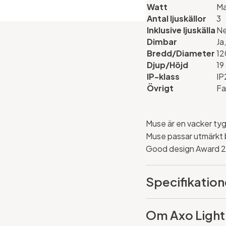
Watt
M
Antal ljuskällor
3
Inklusive ljuskälla
Ne
Dimbar
Ja
Bredd/Diameter
12
Djup/Höjd
19
IP-klass
IP
Övrigt
Fa
Muse är en vacker tygp
Muse passar utmärkt
Good design Award 20
Specifikation
Om Axo Light