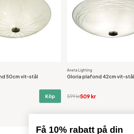
Aneta Lighting
nd 50cm vit-stål
Gloria plafond 42cm vit-stå
509 kr
Köp
599 kr
Få 10% rabatt på din