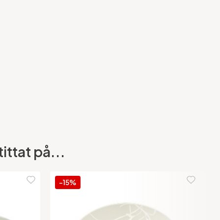
ittat på...
-15%