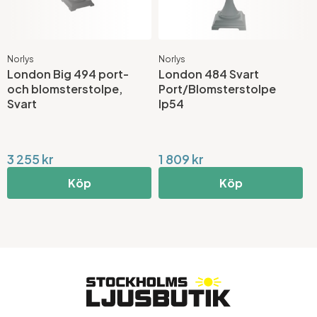
Norlys
Norlys
N
London Big 494 port-
London 484 Svart
S
och blomsterstolpe,
Port/Blomsterstolpe
S
Svart
Ip54
3 255 kr
1 809 kr
2
Köp
Köp