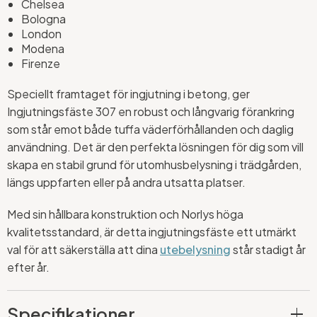
Chelsea
Bologna
London
Modena
Firenze
Speciellt framtaget för ingjutning i betong, ger
Ingjutningsfäste 307 en robust och långvarig förankring
som står emot både tuffa väderförhållanden och daglig
användning. Det är den perfekta lösningen för dig som vill
skapa en stabil grund för utomhusbelysning i trädgården,
längs uppfarten eller på andra utsatta platser.
Med sin hållbara konstruktion och Norlys höga
kvalitetsstandard, är detta ingjutningsfäste ett utmärkt
val för att säkerställa att dina
utebelysning
står stadigt år
efter år.
Specifikationer