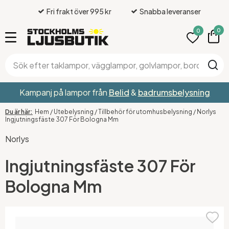
Fri frakt över 995 kr
Snabba leveranser
0
0
Kampanj på lampor från
Belid
&
badrumsbelysning
Hem
/
Utebelysning
/
Tillbehör för utomhusbelysning
/
Norlys
Ingjutningsfäste 307 För Bologna Mm
Norlys
Ingjutningsfäste 307 För
Bologna Mm