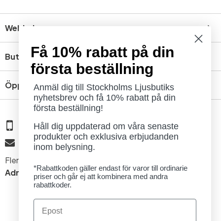
Webbshop
Få 10% rabatt på din
Butik
första beställning
Öppettider
Anmäl dig till Stockholms Ljusbutiks
nyhetsbrev och få 10% rabatt på din
första beställning!
08 - 654 29 00
Håll dig uppdaterad om våra senaste
produkter och exklusiva erbjudanden
info@ljusbutik.se
inom belysning.
Fler kontaktuppgifter »
*Rabattkoden gäller endast för varor till ordinarie
Adress:
Kungsholmsgatan 6, 112 27 Stockholm
priser och går ej att kombinera med andra
rabattkoder.
Email