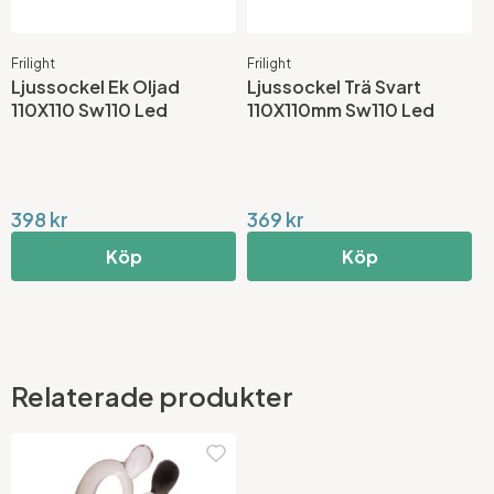
Frilight
Frilight
Ljussockel Ek Oljad
Ljussockel Trä Svart
110X110 Sw110 Led
110X110mm Sw110 Led
398 kr
369 kr
Köp
Köp
Relaterade produkter