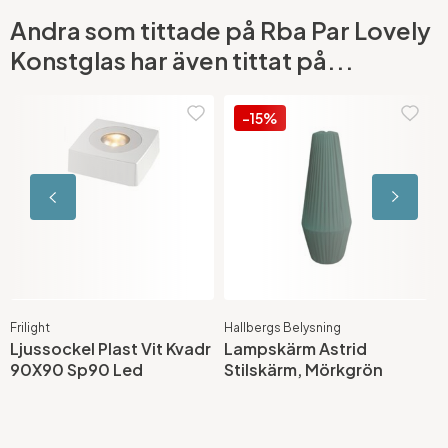
Andra som tittade på Rba Par Lovely
Konstglas har även tittat på...
-15%
Frilight
Hallbergs Belysning
A
Ljussockel Plast Vit Kvadr
Lampskärm Astrid
S
90X90 Sp90 Led
Stilskärm, Mörkgrön
B