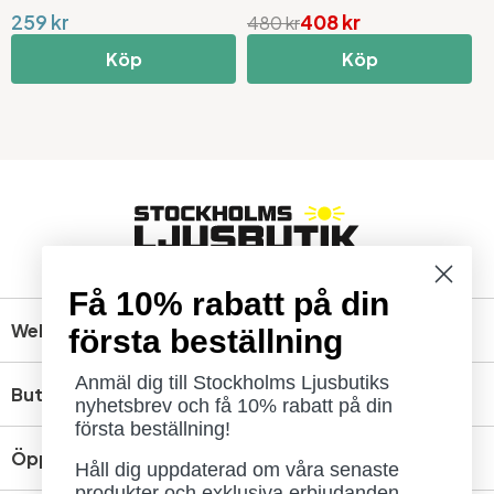
259 kr
408 kr
2
480 kr
Köp
Köp
Få 10% rabatt på din
Webbshop
första beställning
Anmäl dig till Stockholms Ljusbutiks
Butik
nyhetsbrev och få 10% rabatt på din
första beställning!
Öppettider
Håll dig uppdaterad om våra senaste
produkter och exklusiva erbjudanden