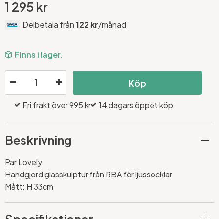
1 295 kr
Delbetala från
122 kr
/månad
Finns i lager.
Köp
Fri frakt över 995 kr
14 dagars öppet köp
Beskrivning
Par Lovely
Handgjord glasskulptur från RBA för ljussocklar
Mått: H 33cm
Specifikationer