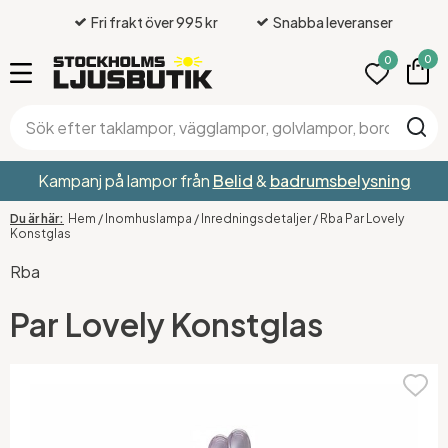
Fri frakt över 995 kr
Snabba leveranser
0
0
Kampanj på lampor från
Belid
&
badrumsbelysning
Hem
/
Inomhuslampa
/
Inredningsdetaljer
/
Rba Par Lovely
Konstglas
Rba
Par Lovely Konstglas