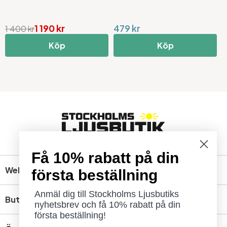
1 190 kr
479 kr
4
1 400 kr
Köp
Köp
Få 10% rabatt på din
Webbshop
första beställning
Anmäl dig till Stockholms Ljusbutiks
Butik
nyhetsbrev och få 10% rabatt på din
första beställning!