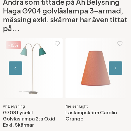
Andra som tittade på Ah Belysning
Haga G904 golvläslampa 3-armad,
mässing exkl. skärmar har även tittat
på...
-15%
Ah Belysning
Nielsen Light
N
G708 Lysekil
Läslampskärm Carolin
L
Golvläslampa 2:a Oxid
Orange
D
Exkl. Skärmar