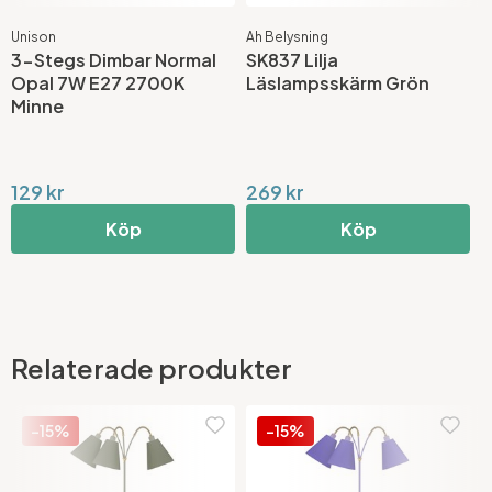
Unison
Ah Belysning
L
3-Stegs Dimbar Normal
SK837 Lilja
C
Opal 7W E27 2700K
Läslampsskärm Grön
F
Minne
129 kr
269 kr
1
Köp
Köp
Relaterade produkter
-15%
-15%