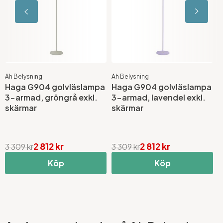
Ah Belysning
Ah Belysning
A
Haga G904 golvläslampa
Haga G904 golvläslampa
H
3-armad, gröngrå exkl.
3-armad, lavendel exkl.
3
skärmar
skärmar
s
2 812 kr
2 812 kr
3 309 kr
3 309 kr
3
Köp
Köp