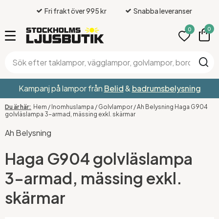
Fri frakt över 995 kr
Snabba leveranser
0
0
Kampanj på lampor från
Belid
&
badrumsbelysning
Hem
/
Inomhuslampa
/
Golvlampor
/
Ah Belysning Haga G904
golvläslampa 3-armad, mässing exkl. skärmar
Ah Belysning
Haga G904 golvläslampa
3-armad, mässing exkl.
skärmar